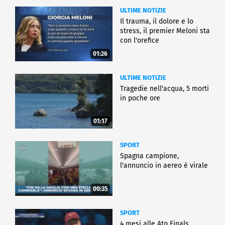
ULTIME NOTIZIE
Il trauma, il dolore e lo
stress, il premier Meloni sta
con l'orefice
01:26
ULTIME NOTIZIE
Tragedie nell'acqua, 5 morti
in poche ore
01:17
SPORT
Spagna campione,
l'annuncio in aereo è virale
00:35
SPORT
4 mesi alle Atp Finals