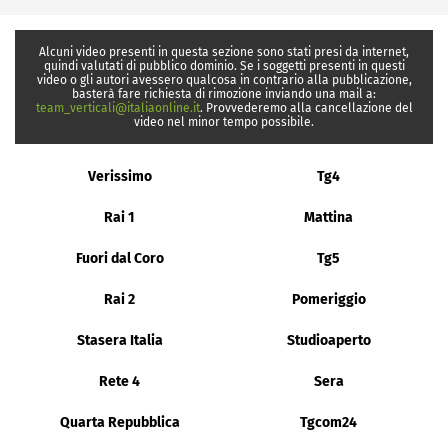
Alcuni video presenti in questa sezione sono stati presi da internet,
quindi valutati di pubblico dominio. Se i soggetti presenti in questi
video o gli autori avessero qualcosa in contrario alla pubblicazione,
basterà fare richiesta di rimozione inviando una mail a:
team_verticali@italiaonline.it
. Provvederemo alla cancellazione del
video nel minor tempo possibile.
Verissimo
Tg4
Rai 1
Mattina
Fuori dal Coro
Tg5
Rai 2
Pomeriggio
Stasera Italia
Studioaperto
Rete 4
Sera
Quarta Repubblica
Tgcom24