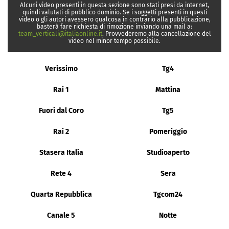
Alcuni video presenti in questa sezione sono stati presi da internet,
quindi valutati di pubblico dominio. Se i soggetti presenti in questi
video o gli autori avessero qualcosa in contrario alla pubblicazione,
basterà fare richiesta di rimozione inviando una mail a:
team_verticali@italiaonline.it
. Provvederemo alla cancellazione del
video nel minor tempo possibile.
Verissimo
Tg4
Rai 1
Mattina
Fuori dal Coro
Tg5
Rai 2
Pomeriggio
Stasera Italia
Studioaperto
Rete 4
Sera
Quarta Repubblica
Tgcom24
Canale 5
Notte