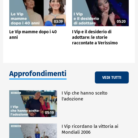
03:39
05:20
Le Vip mamme dopo i 40
I Vip e il desiderio di
anni
adottare: le storie
raccontate a Verissimo
Approfondimenti
VEDI TUTTI
I Vip che hanno scelto
l'adozione
05:19
I Vip ricordano la vittoria ai
Mondiali 2006