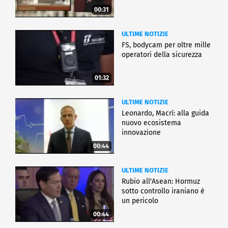
00:31
ULTIME NOTIZIE
FS, bodycam per oltre mille
operatori della sicurezza
01:32
ULTIME NOTIZIE
Leonardo, Macrì: alla guida
nuovo ecosistema
innovazione
00:44
ULTIME NOTIZIE
Rubio all'Asean: Hormuz
sotto controllo iraniano è
un pericolo
00:44