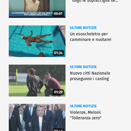
"Tolgo le sopracciglia se…"
00:07
ULTIME NOTIZIE
Un esoscheletro per
camminare e nuotare!
01:34
ULTIME NOTIZIE
Nuovo cittì Nazionale
proseguono i casting
01:29
ULTIME NOTIZIE
Violenze, Meloni:
"Tolleranza zero"