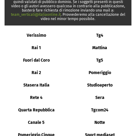
quindi valutati di pubblico dominio. Se i soggetti presenti in questi
video o gli autori avessero qualcosa in contrario alla pubblicazione,
basterà fare richiesta di rimozione inviando una mail a:
team_verticali@italiaonline.it
. Provvederemo alla cancellazione del
video nel minor tempo possibile.
Verissimo
Tg4
Rai 1
Mattina
Fuori dal Coro
Tg5
Rai 2
Pomeriggio
Stasera Italia
Studioaperto
Rete 4
Sera
Quarta Repubblica
Tgcom24
Canale 5
Notte
Pomeriggio Cinque
Sport mediaset