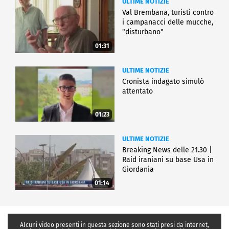
ULTIME NOTIZIE
Val Brembana, turisti contro
i campanacci delle mucche,
"disturbano"
01:31
ULTIME NOTIZIE
Cronista indagato simulò
attentato
01:23
ULTIME NOTIZIE
Breaking News delle 21.30 |
Raid iraniani su base Usa in
Giordania
01:14
Alcuni video presenti in questa sezione sono stati presi da internet,