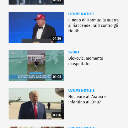
01:42
ULTIME NOTIZIE
Il nodo di Hormuz, la guerra
si riaccende, raid contro gli
Houthi
04:36
SPORT
Djokovic, momento
inaspettato
01:03
ULTIME NOTIZIE
Nucleare all'Arabia e
Infantino all'Onu?
03:56