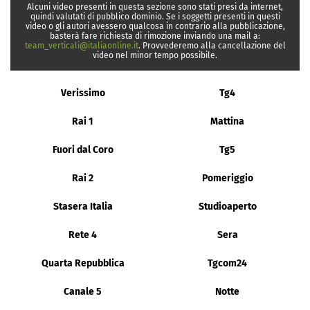
Alcuni video presenti in questa sezione sono stati presi da internet,
quindi valutati di pubblico dominio. Se i soggetti presenti in questi
video o gli autori avessero qualcosa in contrario alla pubblicazione,
basterà fare richiesta di rimozione inviando una mail a:
team_verticali@italiaonline.it
. Provvederemo alla cancellazione del
video nel minor tempo possibile.
Verissimo
Tg4
Rai 1
Mattina
Fuori dal Coro
Tg5
Rai 2
Pomeriggio
Stasera Italia
Studioaperto
Rete 4
Sera
Quarta Repubblica
Tgcom24
Canale 5
Notte