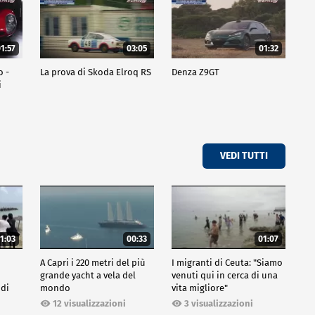
1:57
03:05
01:32
o -
La prova di Skoda Elroq RS
Denza Z9GT
i
VEDI TUTTI
1:03
00:33
01:07
A Capri i 220 metri del più
I migranti di Ceuta: "Siamo
grande yacht a vela del
venuti qui in cerca di una
 di
mondo
vita migliore"
12 visualizzazioni
3 visualizzazioni