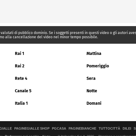
 valutati di pubblico dominio. Se i soggetti presenti in questi video o gli autori av
mo alla cancellazione del video nel minor tempo possibile.
Rai 1
Mattina
Rai 2
Pomeriggio
Rete 4
Sera
Canale 5
Notte
Italia 1
Domani
GIALLE
PAGINEGIALLE SHOP
PGCASA
PAGINEBIANCHE
TUTTOCITTÀ
DILEI
S