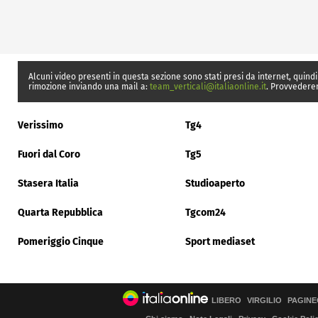
Alcuni video presenti in questa sezione sono stati presi da internet, quindi
rimozione inviando una mail a:
team_verticali@italiaonline.it
. Provvedere
Verissimo
Tg4
Fuori dal Coro
Tg5
Stasera Italia
Studioaperto
Quarta Repubblica
Tgcom24
Pomeriggio Cinque
Sport mediaset
LIBERO
VIRGILIO
PAGINE