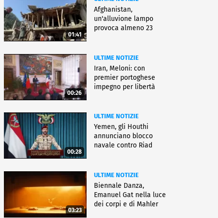
Afghanistan,
un'alluvione lampo
provoca almeno 23
01:41
morti e dispersi
ULTIME NOTIZIE
Iran, Meloni: con
premier portoghese
impegno per libertà
00:26
navigazione
ULTIME NOTIZIE
Yemen, gli Houthi
annunciano blocco
navale contro Riad
00:28
ULTIME NOTIZIE
Biennale Danza,
Emanuel Gat nella luce
dei corpi e di Mahler
03:23