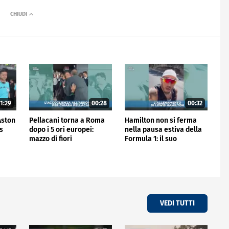
1:29
00:28
00:32
'Aston
Pellacani torna a Roma
Hamilton non si ferma
is
dopo i 5 ori europei:
nella pausa estiva della
mazzo di fiori
Formula 1: il suo
all'aeroporto
allenamento
VEDI TUTTI