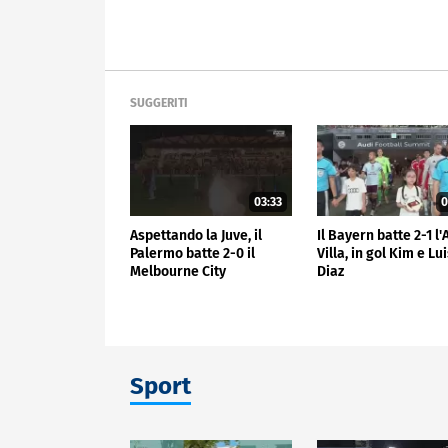
SUGGERITI
03:33
0
Aspettando la Juve, il
Il Bayern batte 2-1 l
Palermo batte 2-0 il
Villa, in gol Kim e Lu
Melbourne City
Diaz
Sport