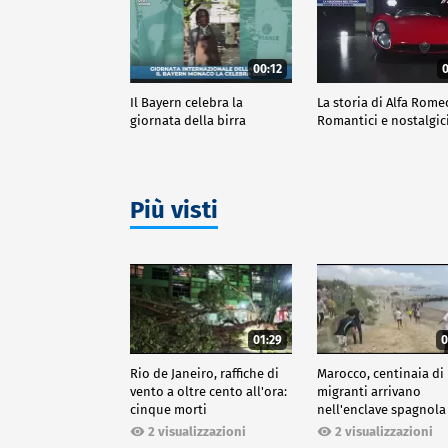
00:12
0
Il Bayern celebra la
La storia di Alfa Rome
giornata della birra
Romantici e nostalgic
Più visti
01:29
0
Rio de Janeiro, raffiche di
Marocco, centinaia di
vento a oltre cento all'ora:
migranti arrivano
cinque morti
nell'enclave spagnola
Ceuta
2 visualizzazioni
2 visualizzazioni