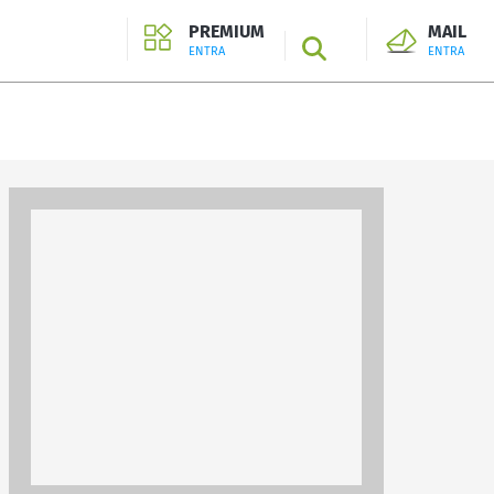
PREMIUM
MAIL
SEARCH
ENTRA
ENTRA
ENTRA