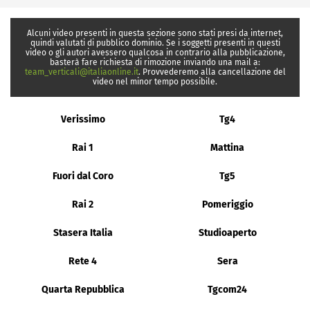
Alcuni video presenti in questa sezione sono stati presi da internet,
quindi valutati di pubblico dominio. Se i soggetti presenti in questi
video o gli autori avessero qualcosa in contrario alla pubblicazione,
basterà fare richiesta di rimozione inviando una mail a:
team_verticali@italiaonline.it
. Provvederemo alla cancellazione del
video nel minor tempo possibile.
Verissimo
Tg4
Rai 1
Mattina
Fuori dal Coro
Tg5
Rai 2
Pomeriggio
Stasera Italia
Studioaperto
Rete 4
Sera
Quarta Repubblica
Tgcom24