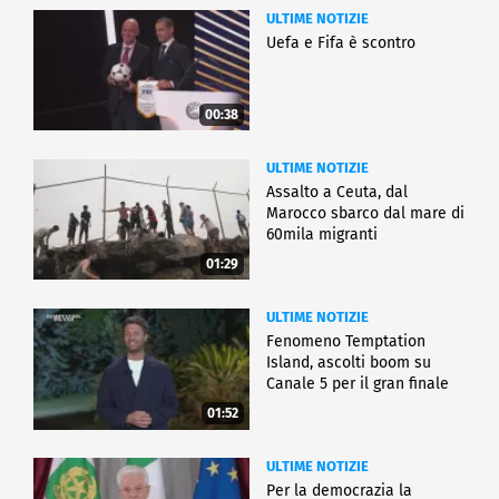
ULTIME NOTIZIE
Uefa e Fifa è scontro
00:38
ULTIME NOTIZIE
Assalto a Ceuta, dal
Marocco sbarco dal mare di
60mila migranti
01:29
ULTIME NOTIZIE
Fenomeno Temptation
Island, ascolti boom su
Canale 5 per il gran finale
01:52
ULTIME NOTIZIE
Per la democrazia la