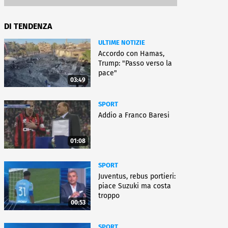
DI TENDENZA
ULTIME NOTIZIE
Accordo con Hamas,
Trump: "Passo verso la
pace"
03:49
SPORT
Addio a Franco Baresi
01:08
SPORT
Juventus, rebus portieri:
piace Suzuki ma costa
troppo
00:53
SPORT