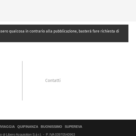
essero qualcosa in contrario alla pubblicazione, basterà fare richiesta di
Contatti
IVIAGGIA
QUIFINANZA
BUONISSIMO
SUPEREVA
di Libero Acquisition S.á r.l.
P. IVA 03970540963