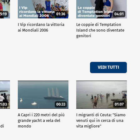
5:19
01:36
04:01
o
I Vip ricordano la vittoria
Le coppie di Temptation
ai Mondiali 2006
Island che sono diventate
genitori
VEDI TUTTI
1:03
00:33
01:07
A Capri i 220 metri del più
I migranti di Ceuta: "Siamo
grande yacht a vela del
venuti qui in cerca di una
 di
mondo
vita migliore"