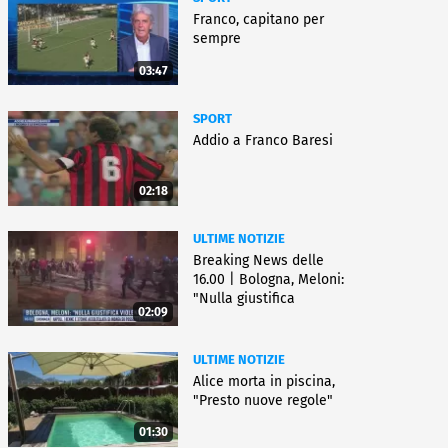
Franco, capitano per
sempre
03:47
SPORT
Addio a Franco Baresi
02:18
ULTIME NOTIZIE
Breaking News delle
16.00 | Bologna, Meloni:
"Nulla giustifica
02:09
violenza"
ULTIME NOTIZIE
Alice morta in piscina,
"Presto nuove regole"
01:30