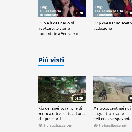
05:20
0
I Vip e il desiderio di
I Vip che hanno scelt
adottare: le storie
l'adozione
raccontate a Verissimo
Più visti
01:29
0
Rio de Janeiro, raffiche di
Marocco, centinaia di
vento a oltre cento all'ora:
migranti arrivano
cinque morti
nell'enclave spagnola
Ceuta
3 visualizzazioni
5 visualizzazioni