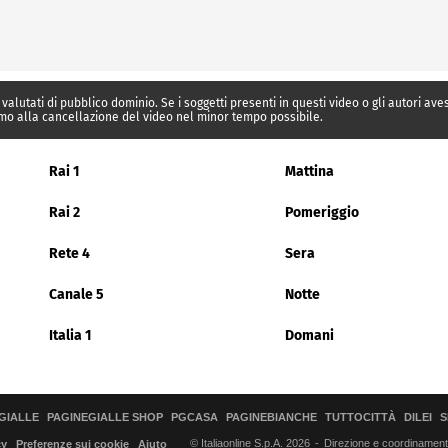
 valutati di pubblico dominio. Se i soggetti presenti in questi video o gli autori av
mo alla cancellazione del video nel minor tempo possibile.
Rai 1
Mattina
Rai 2
Pomeriggio
Rete 4
Sera
Canale 5
Notte
Italia 1
Domani
GIALLE
PAGINEGIALLE SHOP
PGCASA
PAGINEBIANCHE
TUTTOCITTÀ
DILEI
S
© Italiaonline S.p.A. 2026
Direzione e coordinamento 
cy
Preferenze sui cookie
Aiuto