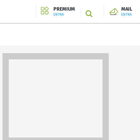
PREMIUM
MAIL
SEARCH
ENTRA
ENTRA
ENTRA