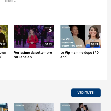
3:52
00:31
03:39
no un
Verissimo da settembre
Le Vip mamme dopo i 40
 i
su Canale 5
anni
VEDI TUTTI