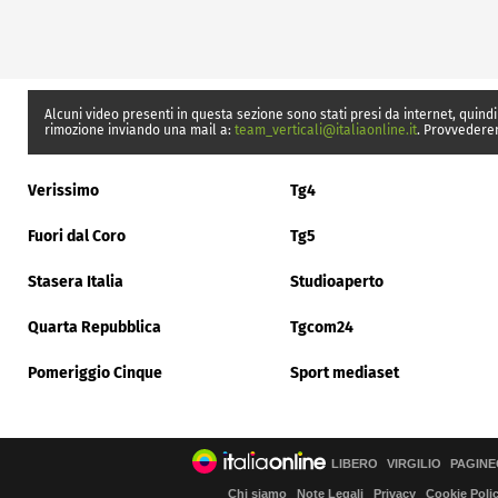
Alcuni video presenti in questa sezione sono stati presi da internet, quindi
rimozione inviando una mail a:
team_verticali@italiaonline.it
. Provvedere
Verissimo
Tg4
Fuori dal Coro
Tg5
Stasera Italia
Studioaperto
Quarta Repubblica
Tgcom24
Pomeriggio Cinque
Sport mediaset
LIBERO
VIRGILIO
PAGINE
Chi siamo
Note Legali
Privacy
Cookie Poli