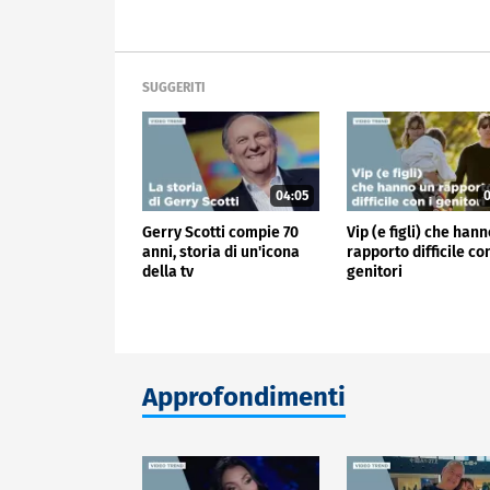
SUGGERITI
04:05
0
Gerry Scotti compie 70
Vip (e figli) che han
anni, storia di un'icona
rapporto difficile con
della tv
genitori
Approfondimenti