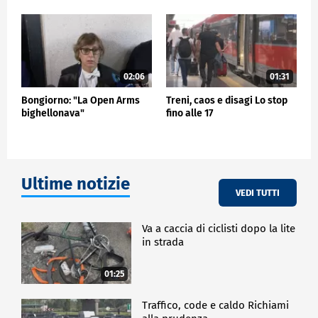
02:06
01:31
Bongiorno: "La Open Arms
Treni, caos e disagi Lo stop
bighellonava"
fino alle 17
Ultime notizie
VEDI TUTTI
Va a caccia di ciclisti dopo la lite
in strada
01:25
Traffico, code e caldo Richiami