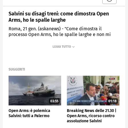
Salvini su disagi treni: come dimostra Open
Arms, ho le spalle larghe
Roma, 21 gen. (askanews) - "Come dimostra il
processo Open Arms, ho le spalle larghe e non mi
fermo se penso di essere nel giusto e sto lavorando
per il bene dell'Italia e degli italiani". Lo ha detto il
ministro delle Infrastrutture e dei trasporti, Matteo
Salvini, che nel corso di un'informativa alla Camera
sul caos treni ha così risposto alle critiche a chi ne
chiede le dimissioni.
SUGGERITI
"Anche tra le opposizioni c'è chi lavora
costruttivamente per un Paese migliore - ha aggiunto
- e vi garantisco che anche nei prossimi tre anni ci
impegneremo con la passione e la dedizione che il
nostro straordinario Paese merita".
03:55
01:18
Open Arms: è polemica
Breaking News delle 21.30 |
POLITICA
Salvini: tutti a Palermo
Open Arms, ricorso contro
assoluzione Salvini