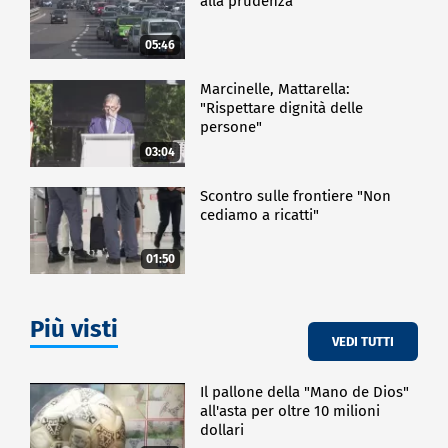
alla prudenza
05:46
Marcinelle, Mattarella:
"Rispettare dignità delle
persone"
03:04
Scontro sulle frontiere "Non
cediamo a ricatti"
01:50
Più visti
VEDI TUTTI
Il pallone della "Mano de Dios"
all'asta per oltre 10 milioni
dollari