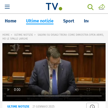
Home
Ultime notizie
Sport
Inchieste
HOME
ULTIME NOTIZIE
SALVINI SU DISAGI TRENI: COME DIMOSTRA OPEN ARMS,
HO LE SPALLE LARGHE
ULTIME NOTIZIE
21 GENNAIO 2025