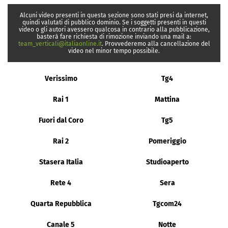
Alcuni video presenti in questa sezione sono stati presi da internet,
quindi valutati di pubblico dominio. Se i soggetti presenti in questi
video o gli autori avessero qualcosa in contrario alla pubblicazione,
basterà fare richiesta di rimozione inviando una mail a:
team_verticali@italiaonline.it
. Provvederemo alla cancellazione del
video nel minor tempo possibile.
Verissimo
Tg4
Rai 1
Mattina
Fuori dal Coro
Tg5
Rai 2
Pomeriggio
Stasera Italia
Studioaperto
Rete 4
Sera
Quarta Repubblica
Tgcom24
Canale 5
Notte