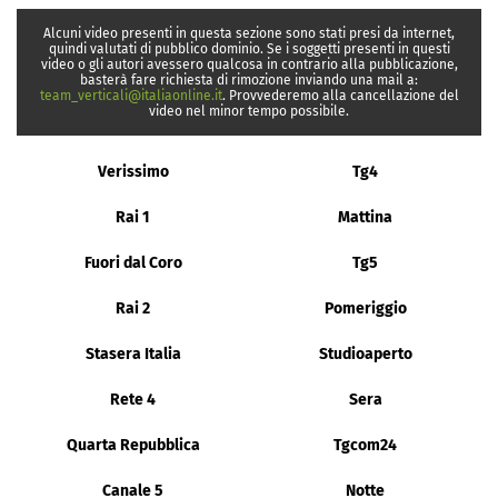
Alcuni video presenti in questa sezione sono stati presi da internet,
quindi valutati di pubblico dominio. Se i soggetti presenti in questi
video o gli autori avessero qualcosa in contrario alla pubblicazione,
basterà fare richiesta di rimozione inviando una mail a:
team_verticali@italiaonline.it
. Provvederemo alla cancellazione del
video nel minor tempo possibile.
Verissimo
Tg4
Rai 1
Mattina
Fuori dal Coro
Tg5
Rai 2
Pomeriggio
Stasera Italia
Studioaperto
Rete 4
Sera
Quarta Repubblica
Tgcom24
Canale 5
Notte