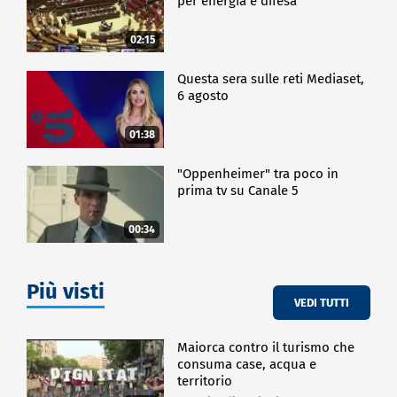
per energia e difesa"
02:15
Questa sera sulle reti Mediaset,
6 agosto
01:38
"Oppenheimer" tra poco in
prima tv su Canale 5
00:34
Più visti
VEDI TUTTI
Maiorca contro il turismo che
consuma case, acqua e
territorio