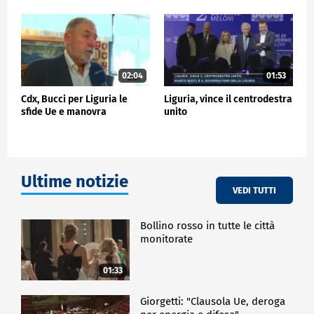
della Lega, che ci sia Marco candidato governatore e
Edoardo Rixi capolista a Genova, penso che siano
un'accoppiata vincente".
POLITICA
02:04
01:53
Cdx, Bucci per Liguria le
Liguria, vince il centrodestra
sfide Ue e manovra
unito
Ultime notizie
VEDI TUTTI
Bollino rosso in tutte le città
monitorate
01:33
Giorgetti: "Clausola Ue, deroga