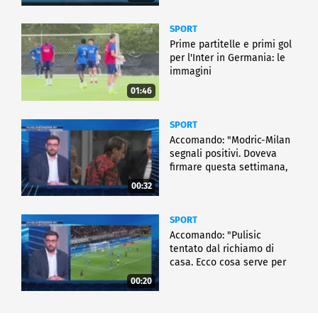
SPORT
Prime partitelle e primi gol
per l'Inter in Germania: le
immagini
01:46
SPORT
Accomando: "Modric-Milan
segnali positivi. Doveva
firmare questa settimana,
ma..."
00:32
SPORT
Accomando: "Pulisic
tentato dal richiamo di
casa. Ecco cosa serve per
partire"
00:20