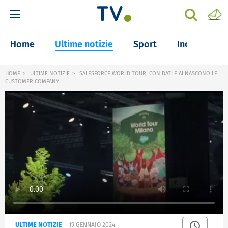
Home
Ultime notizie
Sport
Inchieste
HOME
ULTIME NOTIZIE
SALESFORCE WORLD TOUR, CON DATI E AI NASCONO LE
CUSTOMER COMPANY
ULTIME NOTIZIE
19 GENNAIO 2024