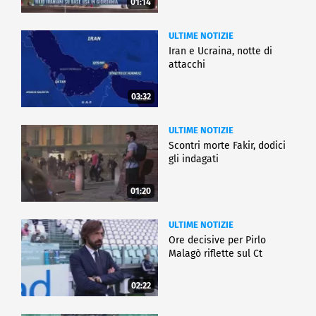
01:14
ULTIME NOTIZIE
Iran e Ucraina, notte di
attacchi
03:32
ULTIME NOTIZIE
Scontri morte Fakir, dodici
gli indagati
01:20
ULTIME NOTIZIE
Ore decisive per Pirlo
Malagò riflette sul Ct
02:22