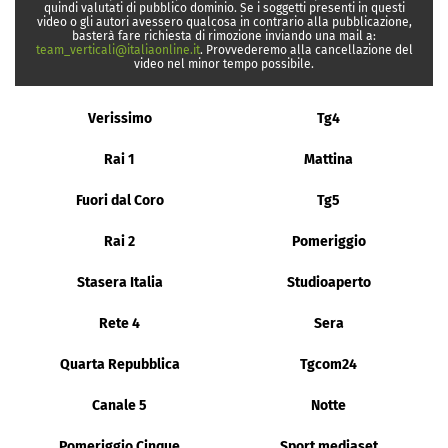
quindi valutati di pubblico dominio. Se i soggetti presenti in questi
video o gli autori avessero qualcosa in contrario alla pubblicazione,
basterà fare richiesta di rimozione inviando una mail a:
team_verticali@italiaonline.it
. Provvederemo alla cancellazione del
video nel minor tempo possibile.
Verissimo
Tg4
Rai 1
Mattina
Fuori dal Coro
Tg5
Rai 2
Pomeriggio
Stasera Italia
Studioaperto
Rete 4
Sera
Quarta Repubblica
Tgcom24
Canale 5
Notte
Pomeriggio Cinque
Sport mediaset