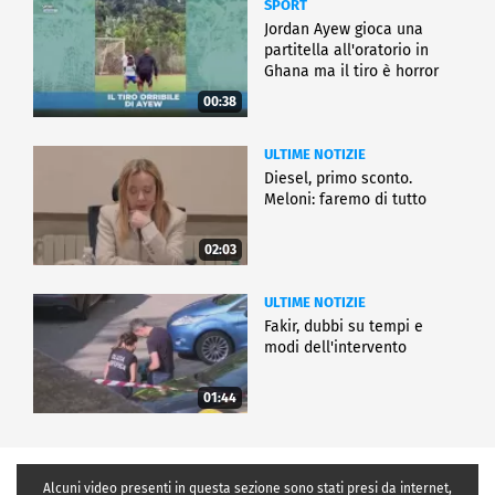
SPORT
Jordan Ayew gioca una
partitella all'oratorio in
Ghana ma il tiro è horror
00:38
ULTIME NOTIZIE
Diesel, primo sconto.
Meloni: faremo di tutto
02:03
ULTIME NOTIZIE
Fakir, dubbi su tempi e
modi dell'intervento
01:44
Alcuni video presenti in questa sezione sono stati presi da internet,