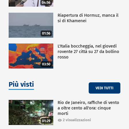
04:56
Riapertura di Hormuz, manca il
sì di Khamenei
01:56
L'Italia boccheggia, nel giovedì
rovente 27 città su 27 da bollino
rosso
03:50
Più visti
VEDI TUTTI
Rio de Janeiro, raffiche di vento
a oltre cento all'ora: cinque
morti
2 visualizzazioni
01:29