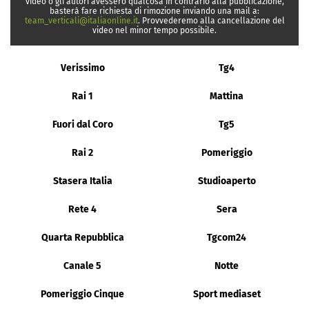
video o gli autori avessero qualcosa in contrario alla pubblicazione,
basterà fare richiesta di rimozione inviando una mail a:
team_verticali@italiaonline.it
. Provvederemo alla cancellazione del
video nel minor tempo possibile.
Verissimo
Tg4
Rai 1
Mattina
Fuori dal Coro
Tg5
Rai 2
Pomeriggio
Stasera Italia
Studioaperto
Rete 4
Sera
Quarta Repubblica
Tgcom24
Canale 5
Notte
Pomeriggio Cinque
Sport mediaset