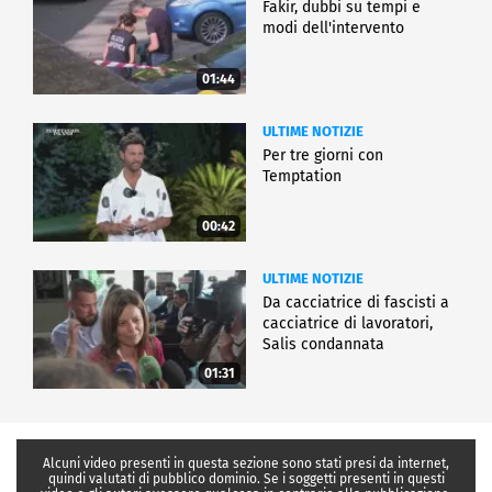
Fakir, dubbi su tempi e
modi dell'intervento
01:44
ULTIME NOTIZIE
Per tre giorni con
Temptation
00:42
ULTIME NOTIZIE
Da cacciatrice di fascisti a
cacciatrice di lavoratori,
Salis condannata
01:31
Alcuni video presenti in questa sezione sono stati presi da internet,
quindi valutati di pubblico dominio. Se i soggetti presenti in questi