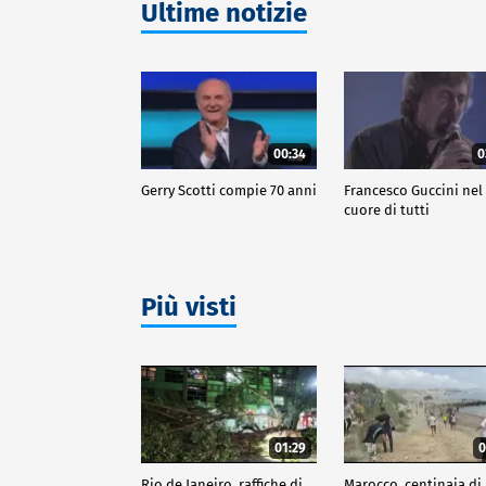
Ultime notizie
00:34
0
Gerry Scotti compie 70 anni
Francesco Guccini nel
cuore di tutti
Più visti
01:29
0
Rio de Janeiro, raffiche di
Marocco, centinaia di