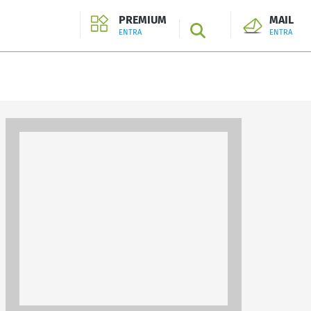
PREMIUM
MAIL
SEARCH
ENTRA
ENTRA
ENTRA