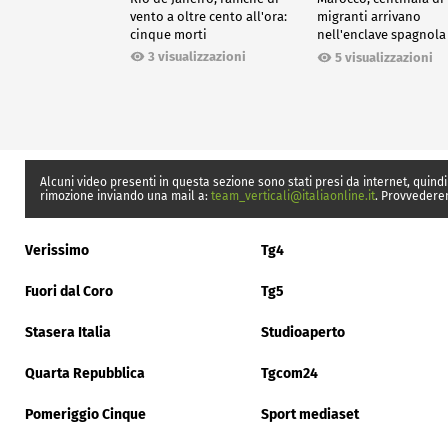
vento a oltre cento all'ora:
migranti arrivano
cinque morti
nell'enclave spagnola
Ceuta
3 visualizzazioni
5 visualizzazioni
Alcuni video presenti in questa sezione sono stati presi da internet, quindi
rimozione inviando una mail a:
team_verticali@italiaonline.it
. Provvedere
Verissimo
Tg4
Fuori dal Coro
Tg5
Stasera Italia
Studioaperto
Quarta Repubblica
Tgcom24
Pomeriggio Cinque
Sport mediaset