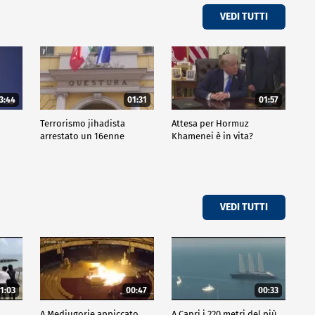
VEDI TUTTI
3:44
01:31
01:57
Terrorismo jihadista
Attesa per Hormuz
arrestato un 16enne
Khamenei è in vita?
VEDI TUTTI
1:03
00:47
00:33
A Medjugorje appiccato
A Capri i 220 metri del più