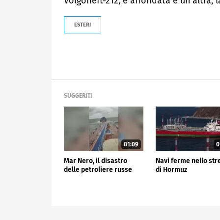
Volgoneft-212, è affondata e un'altra, l
ESTERI
SUGGERITI
01:09
0
Mar Nero, il disastro
Navi ferme nello str
delle petroliere russe
di Hormuz