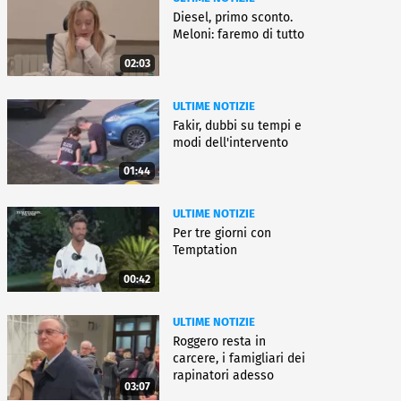
Diesel, primo sconto.
Meloni: faremo di tutto
02:03
ULTIME NOTIZIE
Fakir, dubbi su tempi e
modi dell'intervento
01:44
ULTIME NOTIZIE
Per tre giorni con
Temptation
00:42
ULTIME NOTIZIE
Roggero resta in
carcere, i famigliari dei
rapinatori adesso
03:07
battono cassa