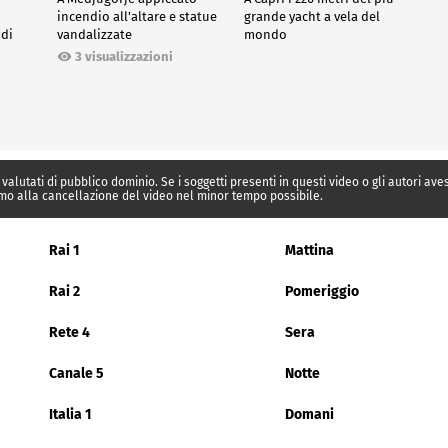
incendio all'altare e statue
grande yacht a vela del
 di
vandalizzate
mondo
3 visualizzazioni
 valutati di pubblico dominio. Se i soggetti presenti in questi video o gli autori av
mo alla cancellazione del video nel minor tempo possibile.
Rai 1
Mattina
Rai 2
Pomeriggio
Rete 4
Sera
Canale 5
Notte
Italia 1
Domani