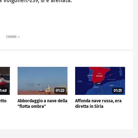
a Volgoneft-239, si è arenata.
1:40
01:22
01:51
etto
Abbordaggio a nave della
Affonda nave russa, era
"flotta ombra"
diretta in Siria