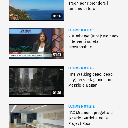
green per riprendere il
turismo estero
01:56
ULTIME NOTIZIE
Vittimberga (Inps): No nuovi
interventi su età
pensionabile
01:13
ULTIME NOTIZIE
'The Walking dead: dead
city', terza stagione con
Maggie e Negan
01:38
ULTIME NOTIZIE
PAC Milano: il progetto di
Ignazio Gardella nella
Project Room