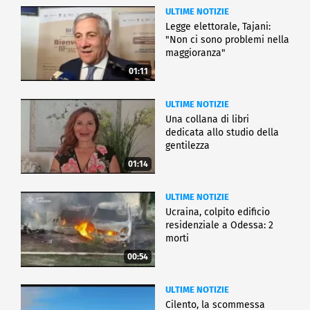
ULTIME NOTIZIE
Legge elettorale, Tajani:
"Non ci sono problemi nella
maggioranza"
01:11
ULTIME NOTIZIE
Una collana di libri
dedicata allo studio della
gentilezza
01:14
ULTIME NOTIZIE
Ucraina, colpito edificio
residenziale a Odessa: 2
morti
00:54
ULTIME NOTIZIE
Cilento, la scommessa