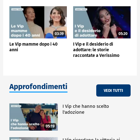
03:39
05:20
Le Vip mamme dopo i 40
I Vip e il desiderio di
anni
adottare: le storie
raccontate a Verissimo
Approfondimenti
VEDI TUTTI
I Vip che hanno scelto
l'adozione
05:19
I Vip ricordano la vittoria ai