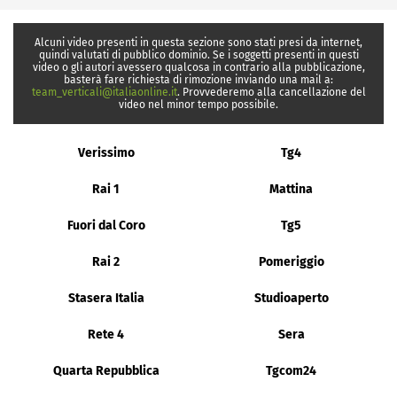
Alcuni video presenti in questa sezione sono stati presi da internet,
quindi valutati di pubblico dominio. Se i soggetti presenti in questi
video o gli autori avessero qualcosa in contrario alla pubblicazione,
basterà fare richiesta di rimozione inviando una mail a:
team_verticali@italiaonline.it
. Provvederemo alla cancellazione del
video nel minor tempo possibile.
Verissimo
Tg4
Rai 1
Mattina
Fuori dal Coro
Tg5
Rai 2
Pomeriggio
Stasera Italia
Studioaperto
Rete 4
Sera
Quarta Repubblica
Tgcom24