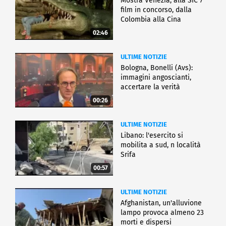
Mostra Venezia, alla SIC 7
film in concorso, dalla
Colombia alla Cina
02:46
ULTIME NOTIZIE
Bologna, Bonelli (Avs):
immagini angoscianti,
accertare la verità
00:26
ULTIME NOTIZIE
Libano: l'esercito si
mobilita a sud, n località
Srifa
00:57
ULTIME NOTIZIE
Afghanistan, un'alluvione
lampo provoca almeno 23
morti e dispersi