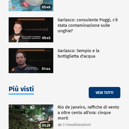
05:48
Garlasco: consulente Poggi, c'è
stata contaminazione sulle
unghie?
05:45
Garlasco: Sempio e la
bottiglietta d'acqua
01:44
Più visti
VEDI TUTTI
Rio de Janeiro, raffiche di vento
a oltre cento all'ora: cinque
morti
2 visualizzazioni
01:29