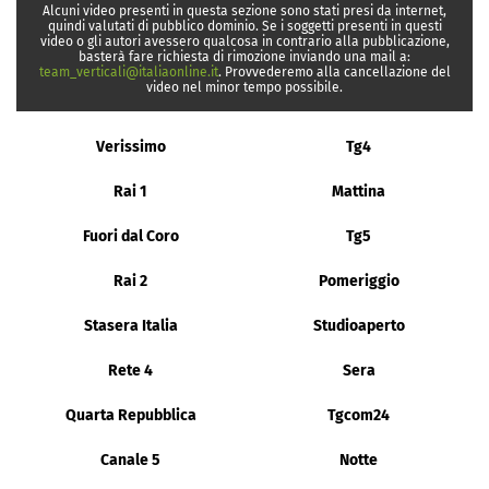
Alcuni video presenti in questa sezione sono stati presi da internet,
quindi valutati di pubblico dominio. Se i soggetti presenti in questi
video o gli autori avessero qualcosa in contrario alla pubblicazione,
basterà fare richiesta di rimozione inviando una mail a:
team_verticali@italiaonline.it
. Provvederemo alla cancellazione del
video nel minor tempo possibile.
Verissimo
Tg4
Rai 1
Mattina
Fuori dal Coro
Tg5
Rai 2
Pomeriggio
Stasera Italia
Studioaperto
Rete 4
Sera
Quarta Repubblica
Tgcom24
Canale 5
Notte