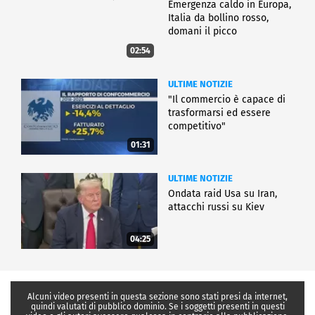
Emergenza caldo in Europa,
Italia da bollino rosso,
domani il picco
02:54
ULTIME NOTIZIE
"Il commercio è capace di
trasformarsi ed essere
competitivo"
01:31
ULTIME NOTIZIE
Ondata raid Usa su Iran,
attacchi russi su Kiev
04:25
Alcuni video presenti in questa sezione sono stati presi da internet,
quindi valutati di pubblico dominio. Se i soggetti presenti in questi