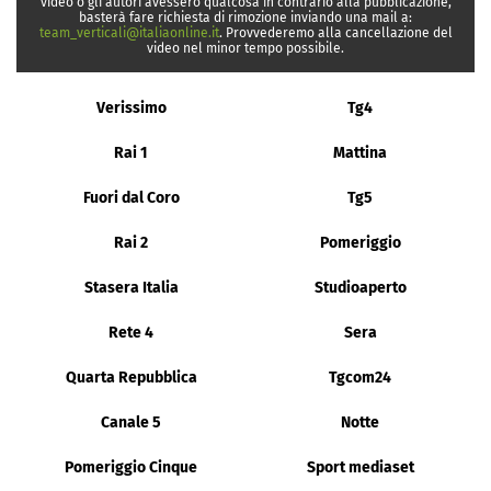
video o gli autori avessero qualcosa in contrario alla pubblicazione,
basterà fare richiesta di rimozione inviando una mail a:
team_verticali@italiaonline.it
. Provvederemo alla cancellazione del
video nel minor tempo possibile.
Verissimo
Tg4
Rai 1
Mattina
Fuori dal Coro
Tg5
Rai 2
Pomeriggio
Stasera Italia
Studioaperto
Rete 4
Sera
Quarta Repubblica
Tgcom24
Canale 5
Notte
Pomeriggio Cinque
Sport mediaset