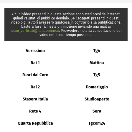
Alcuni video presenti in questa sezione sono stati presi da internet,
quindi valutati di pubblico dominio. Se i soggetti presenti in questi
video o gli autori avessero qualcosa in contrario alla pubblicazione,
basterà fare richiesta di rimozione inviando una mail a:
team_verticali@italiaonline.it
. Provvederemo alla cancellazione del
video nel minor tempo possibile.
Verissimo
Tg4
Rai 1
Mattina
Fuori dal Coro
Tg5
Rai 2
Pomeriggio
Stasera Italia
Studioaperto
Rete 4
Sera
Quarta Repubblica
Tgcom24