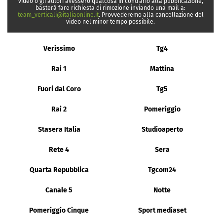
video o gli autori avessero qualcosa in contrario alla pubblicazione,
basterà fare richiesta di rimozione inviando una mail a:
team_verticali@italiaonline.it
. Provvederemo alla cancellazione del
video nel minor tempo possibile.
Verissimo
Tg4
Rai 1
Mattina
Fuori dal Coro
Tg5
Rai 2
Pomeriggio
Stasera Italia
Studioaperto
Rete 4
Sera
Quarta Repubblica
Tgcom24
Canale 5
Notte
Pomeriggio Cinque
Sport mediaset