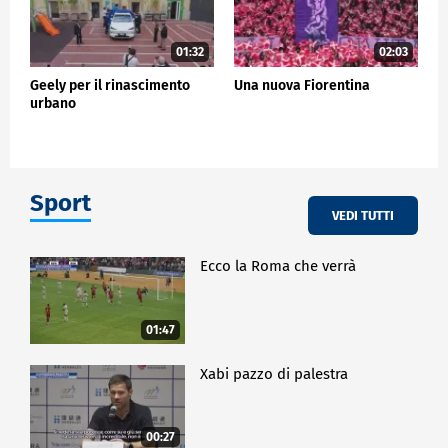
01:32
02:03
Geely per il rinascimento
Una nuova Fiorentina
urbano
Sport
VEDI TUTTI
Ecco la Roma che verrà
01:47
Xabi pazzo di palestra
00:27