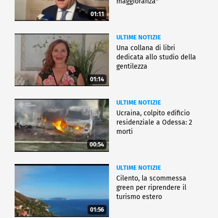
maggioranza"
01:11
ULTIME NOTIZIE
Una collana di libri
dedicata allo studio della
gentilezza
01:14
ULTIME NOTIZIE
Ucraina, colpito edificio
residenziale a Odessa: 2
morti
00:54
ULTIME NOTIZIE
Cilento, la scommessa
green per riprendere il
turismo estero
01:56