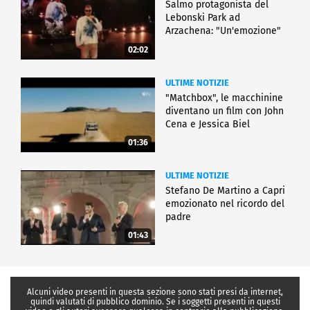
Salmo protagonista del
Lebonski Park ad
Arzachena: "Un'emozione"
02:02
ULTIME NOTIZIE
"Matchbox", le macchinine
diventano un film con John
Cena e Jessica Biel
01:36
ULTIME NOTIZIE
Stefano De Martino a Capri
emozionato nel ricordo del
padre
01:43
Alcuni video presenti in questa sezione sono stati presi da internet,
quindi valutati di pubblico dominio. Se i soggetti presenti in questi