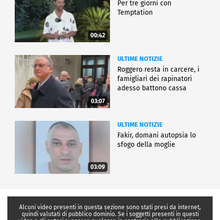
Per tre giorni con
Temptation
00:42
ULTIME NOTIZIE
Roggero resta in carcere, i
famigliari dei rapinatori
adesso battono cassa
03:07
ULTIME NOTIZIE
Fakir, domani autopsia lo
sfogo della moglie
03:09
Alcuni video presenti in questa sezione sono stati presi da internet,
quindi valutati di pubblico dominio. Se i soggetti presenti in questi