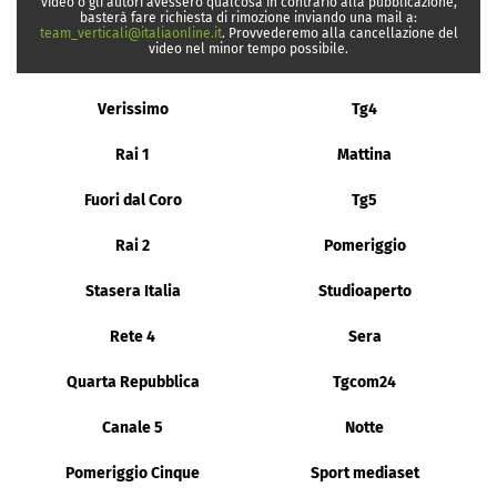
video o gli autori avessero qualcosa in contrario alla pubblicazione,
basterà fare richiesta di rimozione inviando una mail a:
team_verticali@italiaonline.it
. Provvederemo alla cancellazione del
video nel minor tempo possibile.
Verissimo
Tg4
Rai 1
Mattina
Fuori dal Coro
Tg5
Rai 2
Pomeriggio
Stasera Italia
Studioaperto
Rete 4
Sera
Quarta Repubblica
Tgcom24
Canale 5
Notte
Pomeriggio Cinque
Sport mediaset