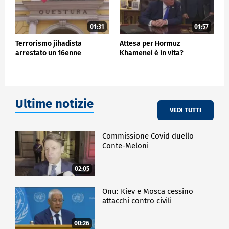
01:31
01:57
Terrorismo jihadista
Attesa per Hormuz
arrestato un 16enne
Khamenei è in vita?
Ultime notizie
VEDI TUTTI
Commissione Covid duello
Conte-Meloni
02:05
Onu: Kiev e Mosca cessino
attacchi contro civili
00:26