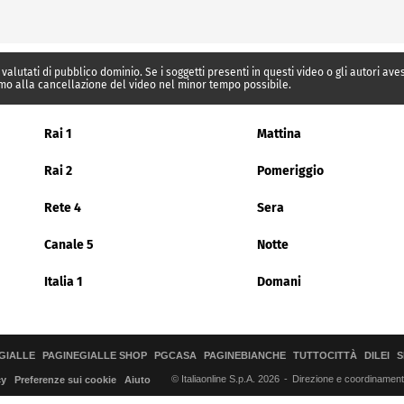
 valutati di pubblico dominio. Se i soggetti presenti in questi video o gli autori av
mo alla cancellazione del video nel minor tempo possibile.
Rai 1
Mattina
Rai 2
Pomeriggio
Rete 4
Sera
Canale 5
Notte
Italia 1
Domani
GIALLE
PAGINEGIALLE SHOP
PGCASA
PAGINEBIANCHE
TUTTOCITTÀ
DILEI
S
© Italiaonline S.p.A. 2026
Direzione e coordinamento 
cy
Preferenze sui cookie
Aiuto