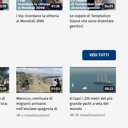
5:19
01:36
04:01
o
I Vip ricordano la vittoria
Le coppie di Temptation
ai Mondiali 2006
Island che sono diventate
genitori
VEDI TUTTI
1:29
01:03
00:33
e di
Marocco, centinaia di
A Capri i 220 metri del più
'ora:
migranti arrivano
grande yacht a vela del
nell'enclave spagnola di
mondo
Ceuta
18 visualizzazioni
4 visualizzazioni