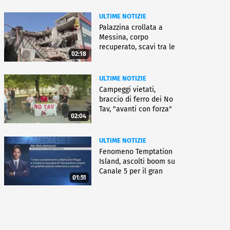
ULTIME NOTIZIE
Palazzina crollata a
Messina, corpo
recuperato, scavi tra le
02:18
macerie
ULTIME NOTIZIE
Campeggi vietati,
braccio di ferro dei No
Tav, "avanti con forza"
02:04
ULTIME NOTIZIE
Fenomeno Temptation
Island, ascolti boom su
Canale 5 per il gran
01:51
finale