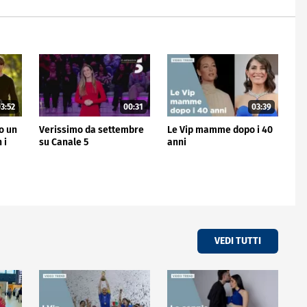
3:52
00:31
03:39
no un
Verissimo da settembre
Le Vip mamme dopo i 40
 i
su Canale 5
anni
VEDI TUTTI