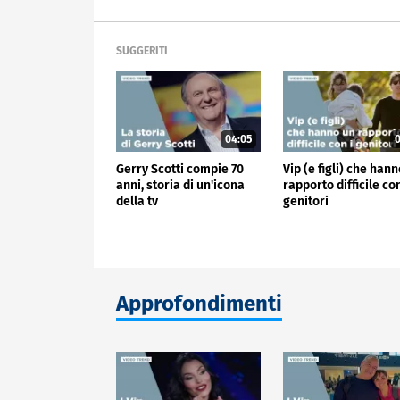
SUGGERITI
04:05
0
Gerry Scotti compie 70
Vip (e figli) che han
anni, storia di un'icona
rapporto difficile con
della tv
genitori
Approfondimenti