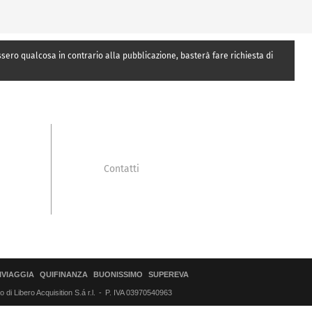
essero qualcosa in contrario alla pubblicazione, basterà fare richiesta di
Contatti
IVIAGGIA
QUIFINANZA
BUONISSIMO
SUPEREVA
di Libero Acquisition S.á r.l.
P. IVA 03970540963