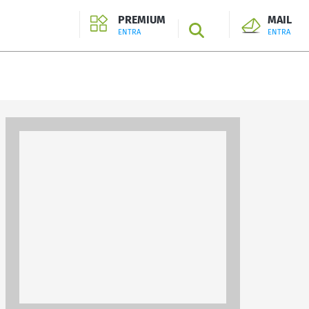
PREMIUM
MAIL
SEARCH
ENTRA
ENTRA
ENTRA