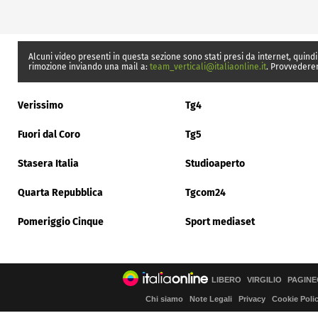
Alcuni video presenti in questa sezione sono stati presi da internet, quindi
rimozione inviando una mail a:
team_verticali@italiaonline.it
. Provvedere
Verissimo
Tg4
Fuori dal Coro
Tg5
Stasera Italia
Studioaperto
Quarta Repubblica
Tgcom24
Pomeriggio Cinque
Sport mediaset
LIBERO
VIRGILIO
PAGINE
Chi siamo
Note Legali
Privacy
Cookie Poli