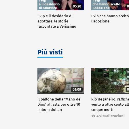
05:20
0
I Vip e il desiderio di
I Vip che hanno scelt
adottare: le storie
l'adozione
raccontate a Verissimo
Più visti
01:09
0
Il pallone della "Mano de
Rio de Janeiro, raffich
Dios" all'asta per oltre 10
vento a oltre cento all
milioni dollari
cinque morti
4 visualizzazioni