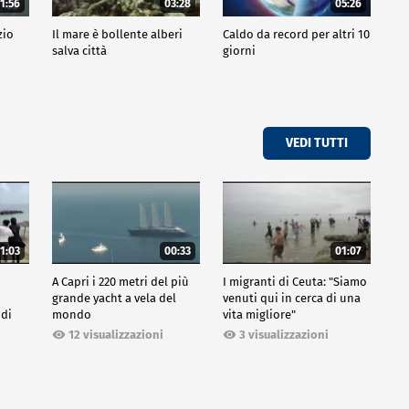
1:56
03:28
05:26
zio
Il mare è bollente alberi
Caldo da record per altri 10
salva città
giorni
VEDI TUTTI
1:03
00:33
01:07
A Capri i 220 metri del più
I migranti di Ceuta: "Siamo
grande yacht a vela del
venuti qui in cerca di una
 di
mondo
vita migliore"
12 visualizzazioni
3 visualizzazioni