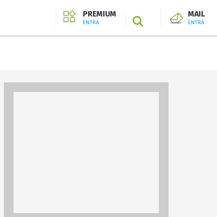
PREMIUM
MAIL
SEARCH
ENTRA
ENTRA
ENTRA