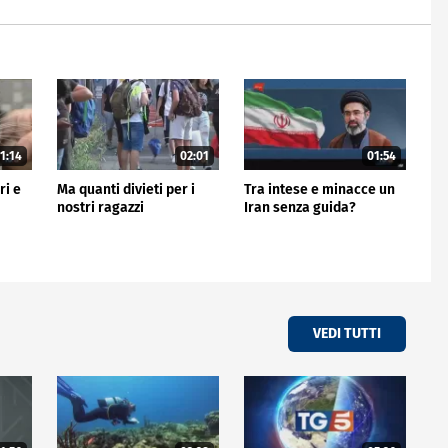
1:14
02:01
01:54
ri e
Ma quanti divieti per i
Tra intese e minacce un
nostri ragazzi
Iran senza guida?
VEDI TUTTI