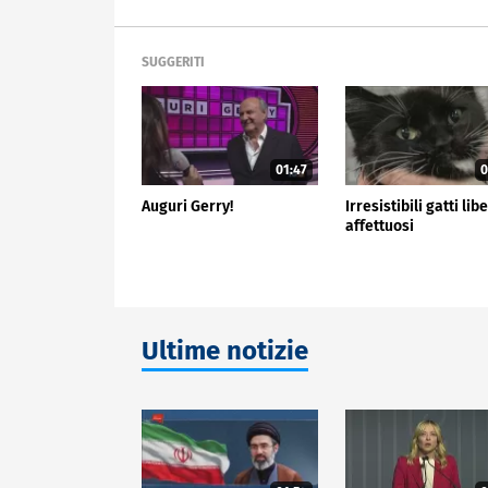
SUGGERITI
01:47
0
Auguri Gerry!
Irresistibili gatti libe
affettuosi
Ultime notizie