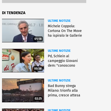
DI TENDENZA
ULTIME NOTIZIE
Michele Coppola:
Cortona On The Move
ha ispiralo le Gallerie
01:18
d'Italia
ULTIME NOTIZIE
Pd, Schlein al
campeggio Giovani
dem: "conoscono
00:58
priorità italiani"
ULTIME NOTIZIE
Bad Bunny strega
Milano: trionfo alla
prima, cresce attesa
02:25
per bis
ULTIME NOTIZIE