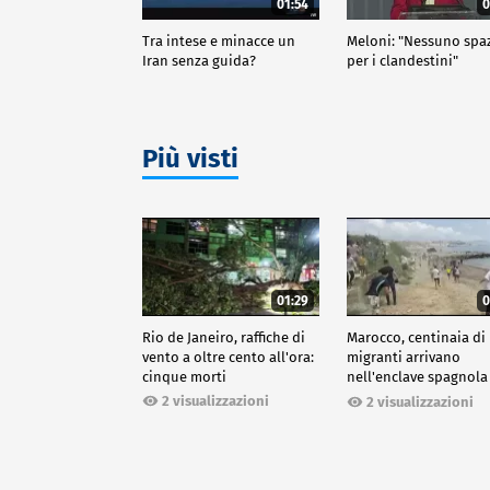
01:54
0
Tra intese e minacce un
Meloni: "Nessuno spa
Iran senza guida?
per i clandestini"
Più visti
01:29
0
Rio de Janeiro, raffiche di
Marocco, centinaia di
vento a oltre cento all'ora:
migranti arrivano
cinque morti
nell'enclave spagnola
Ceuta
2 visualizzazioni
2 visualizzazioni