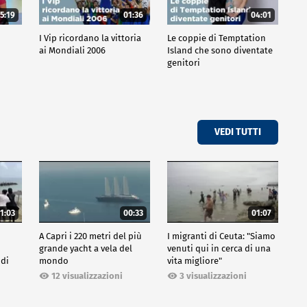
5:19
01:36
04:01
o
I Vip ricordano la vittoria
Le coppie di Temptation
ai Mondiali 2006
Island che sono diventate
genitori
VEDI TUTTI
1:03
00:33
01:07
A Capri i 220 metri del più
I migranti di Ceuta: "Siamo
grande yacht a vela del
venuti qui in cerca di una
 di
mondo
vita migliore"
12 visualizzazioni
3 visualizzazioni