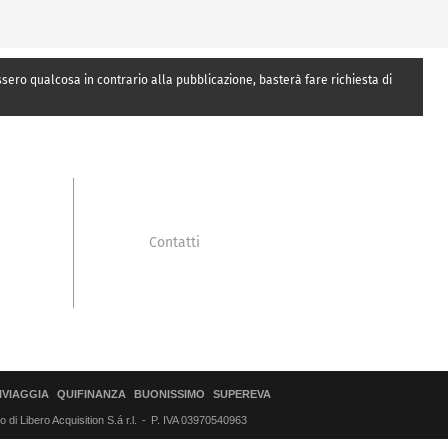
essero qualcosa in contrario alla pubblicazione, basterà fare richiesta di
Contatti
IVIAGGIA
QUIFINANZA
BUONISSIMO
SUPEREVA
di Libero Acquisition S.á r.l.
P. IVA 03970540963