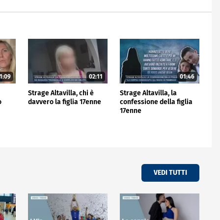
1:09
02:11
01:46
Strage Altavilla, chi è
Strage Altavilla, la
o
davvero la figlia 17enne
confessione della figlia
17enne
VEDI TUTTI