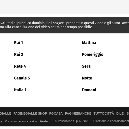
 valutati di pubblico dominio. Se i soggetti presenti in questi video o gli autori av
mo alla cancellazione del video nel minor tempo possibile.
Rai 1
Mattina
Rai 2
Pomeriggio
Rete 4
Sera
Canale 5
Notte
Italia 1
Domani
GIALLE
PAGINEGIALLE SHOP
PGCASA
PAGINEBIANCHE
TUTTOCITTÀ
DILEI
S
© Italiaonline S.p.A. 2026
Direzione e coordinamento 
cy
Preferenze sui cookie
Aiuto