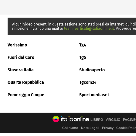
Alcuni video presenti in questa sezione sono stati presi da internet, quindi
rimozione inviando una mail a:
team_verticali@italiaonline.it
. Provvedere
Verissimo
Tg4
Fuori dal Coro
Tg5
Stasera Italia
Studioaperto
Quarta Repubblica
Tgcom24
Pomeriggio Cinque
Sport mediaset
LIBERO
VIRGILIO
PAGINE
Chi siamo
Note Legali
Privacy
Cookie Poli