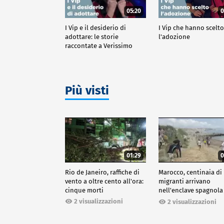
05:20
0
I Vip e il desiderio di
I Vip che hanno scelt
adottare: le storie
l'adozione
raccontate a Verissimo
Più visti
01:29
0
Rio de Janeiro, raffiche di
Marocco, centinaia di
vento a oltre cento all'ora:
migranti arrivano
cinque morti
nell'enclave spagnola
Ceuta
2 visualizzazioni
2 visualizzazioni