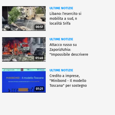
ULTIME NOTIZIE
Libano: l'esercito si
mobilita a sud, n
località Srifa
00:57
ULTIME NOTIZIE
Attacco russo su
Zaporizhzhia:
"Impossibile descrivere
01:46
questo orrore"
ULTIME NOTIZIE
Credito a imprese,
"Minibond - Il modello
Toscana" per sostegno
01:21
a Pmi