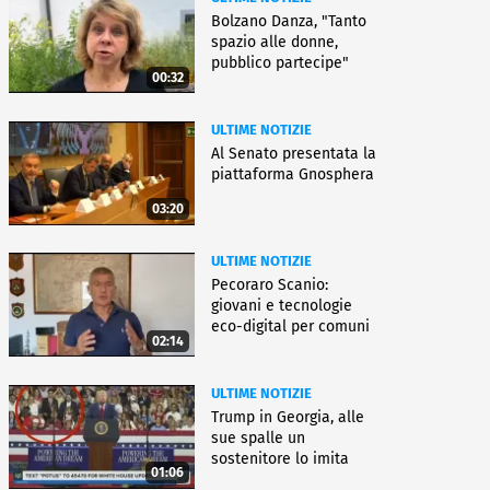
Bolzano Danza, "Tanto
spazio alle donne,
pubblico partecipe"
00:32
ULTIME NOTIZIE
Al Senato presentata la
piattaforma Gnosphera
03:20
ULTIME NOTIZIE
Pecoraro Scanio:
giovani e tecnologie
eco-digital per comuni
02:14
smart
ULTIME NOTIZIE
Trump in Georgia, alle
sue spalle un
sostenitore lo imita
01:06