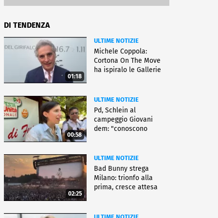
DI TENDENZA
ULTIME NOTIZIE
Michele Coppola:
Cortona On The Move
ha ispiralo le Gallerie
01:18
d'Italia
ULTIME NOTIZIE
Pd, Schlein al
campeggio Giovani
dem: "conoscono
00:58
priorità italiani"
ULTIME NOTIZIE
Bad Bunny strega
Milano: trionfo alla
prima, cresce attesa
02:25
per bis
ULTIME NOTIZIE