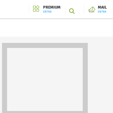
PREMIUM
MAIL
SEARCH
ENTRA
ENTRA
ENTRA