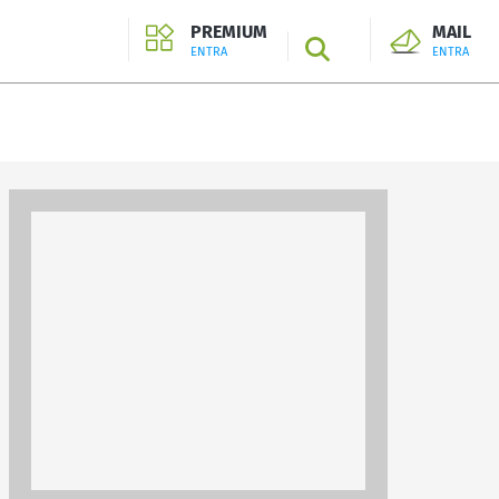
PREMIUM
MAIL
SEARCH
ENTRA
ENTRA
ENTRA