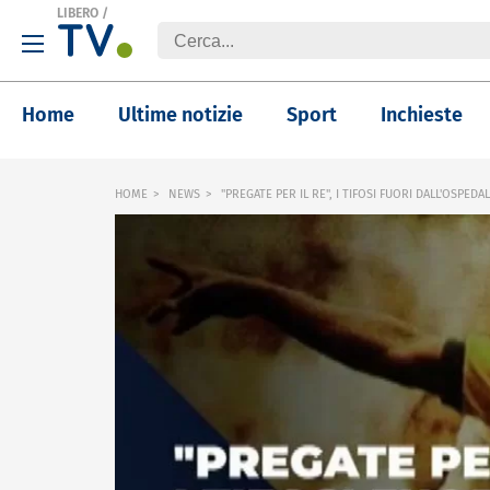
LIBERO
/
Home
Ultime notizie
Sport
Inchieste
HOME
NEWS
"PREGATE PER IL RE", I TIFOSI FUORI DALL'OSPEDA