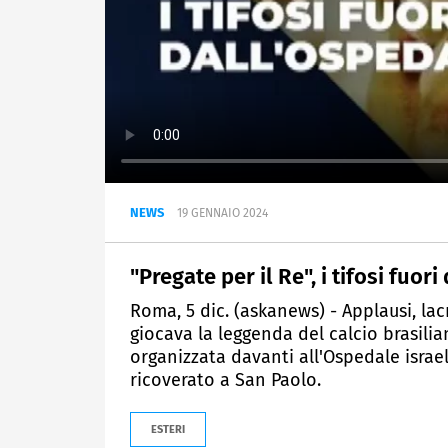
NEWS
19 GENNAIO 2024
"Pregate per il Re", i tifosi fuor
Roma, 5 dic. (askanews) - Applausi, lacr
giocava la leggenda del calcio brasili
organizzata davanti all'Ospedale israeli
ricoverato a San Paolo.
ESTERI