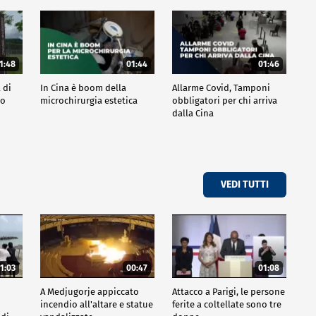
1:48
01:44
01:46
 di
In Cina è boom della
Allarme Covid, Tamponi
po
microchirurgia estetica
obbligatori per chi arriva
dalla Cina
VEDI TUTTI
1:03
00:47
01:08
A Medjugorje appiccato
Attacco a Parigi, le persone
incendio all'altare e statue
ferite a coltellate sono tre