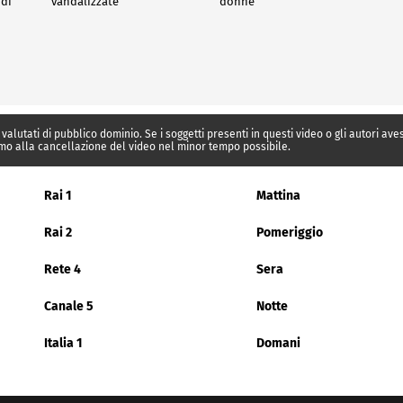
 di
vandalizzate
donne
 valutati di pubblico dominio. Se i soggetti presenti in questi video o gli autori av
mo alla cancellazione del video nel minor tempo possibile.
Rai 1
Mattina
Rai 2
Pomeriggio
Rete 4
Sera
Canale 5
Notte
Italia 1
Domani