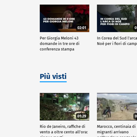
02:01
0
Per Giorgia Meloni 43
In Corea del Sud l'arca
domande in tre ore di
Noè per i fiori di cam
conferenza stampa
Più visti
01:29
0
Rio de Janeiro, raffiche di
Marocco, centinaia di
vento a oltre cento all'ora:
migranti arrivano