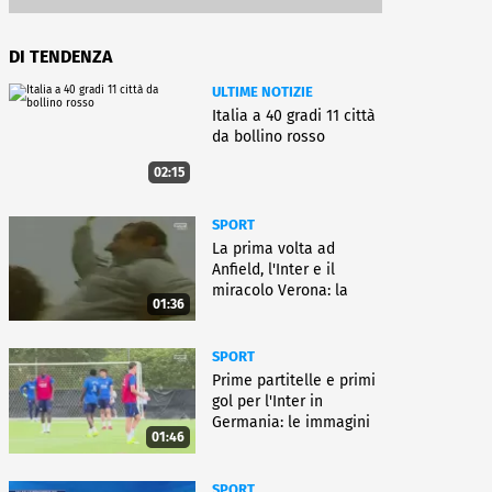
DI TENDENZA
ULTIME NOTIZIE
Italia a 40 gradi 11 città
da bollino rosso
02:15
SPORT
La prima volta ad
Anfield, l'Inter e il
miracolo Verona: la
01:36
carriera di Bagnoli
SPORT
Prime partitelle e primi
gol per l'Inter in
Germania: le immagini
01:46
SPORT