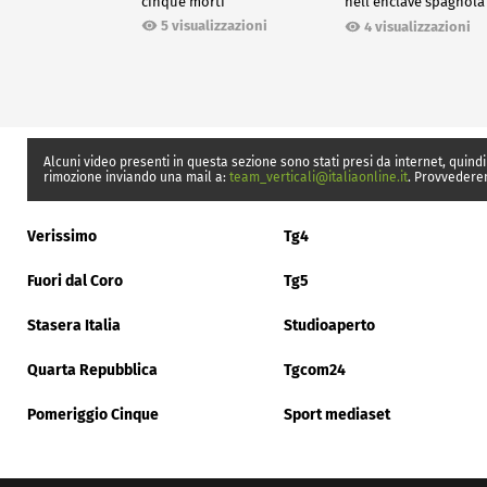
cinque morti
nell'enclave spagnola
Ceuta
5 visualizzazioni
4 visualizzazioni
Alcuni video presenti in questa sezione sono stati presi da internet, quindi
rimozione inviando una mail a:
team_verticali@italiaonline.it
. Provvedere
Verissimo
Tg4
Fuori dal Coro
Tg5
Stasera Italia
Studioaperto
Quarta Repubblica
Tgcom24
Pomeriggio Cinque
Sport mediaset