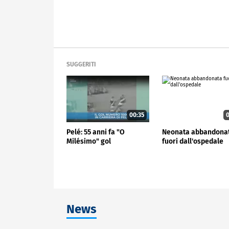
SUGGERITI
00:35
0
Pelé: 55 anni fa "O
Neonata abbandona
Milésimo" gol
fuori dall'ospedale
News