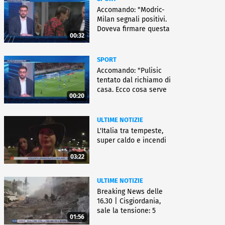
Accomando: "Modric-
Milan segnali positivi.
Doveva firmare questa
00:32
settimana, ma..."
SPORT
Accomando: "Pulisic
tentato dal richiamo di
casa. Ecco cosa serve
00:20
per partire"
ULTIME NOTIZIE
L'Italia tra tempeste,
super caldo e incendi
03:22
ULTIME NOTIZIE
Breaking News delle
16.30 | Cisgiordania,
sale la tensione: 5
01:56
vittime