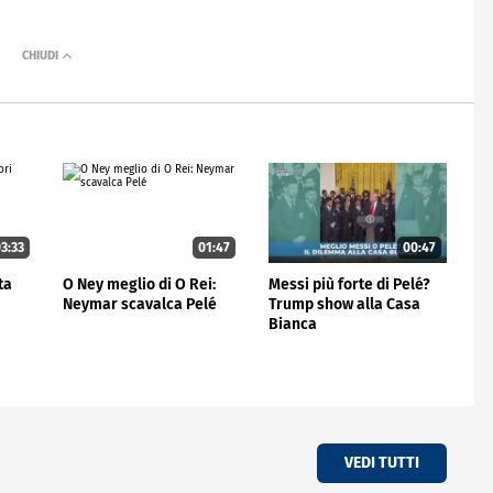
3:33
01:47
00:47
ta
O Ney meglio di O Rei:
Messi più forte di Pelé?
Neymar scavalca Pelé
Trump show alla Casa
Bianca
VEDI TUTTI