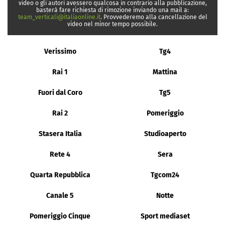
video o gli autori avessero qualcosa in contrario alla pubblicazione,
basterà fare richiesta di rimozione inviando una mail a:
team_verticali@italiaonline.it
. Provvederemo alla cancellazione del
video nel minor tempo possibile.
Verissimo
Tg4
Rai 1
Mattina
Fuori dal Coro
Tg5
Rai 2
Pomeriggio
Stasera Italia
Studioaperto
Rete 4
Sera
Quarta Repubblica
Tgcom24
Canale 5
Notte
Pomeriggio Cinque
Sport mediaset