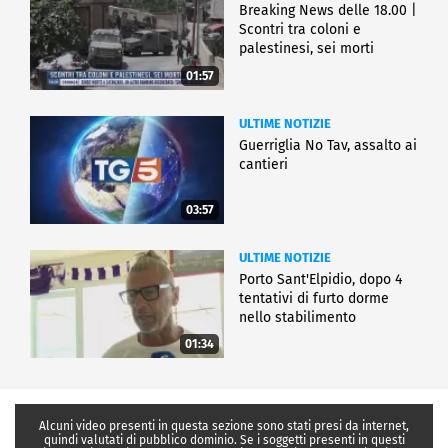
Breaking News delle 18.00 |
Scontri tra coloni e
palestinesi, sei morti
01:57
ULTIME NOTIZIE
Guerriglia No Tav, assalto ai
cantieri
03:57
ULTIME NOTIZIE
Porto Sant'Elpidio, dopo 4
tentativi di furto dorme
nello stabilimento
01:34
Alcuni video presenti in questa sezione sono stati presi da internet,
quindi valutati di pubblico dominio. Se i soggetti presenti in questi