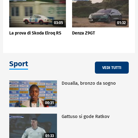
03:05
01:32
La prova di Skoda Elroq RS
Denza Z9GT
Sport
VEDI TUTTI
Doualla, bronzo da sogno
00:31
Gattuso si gode Ratkov
01:33