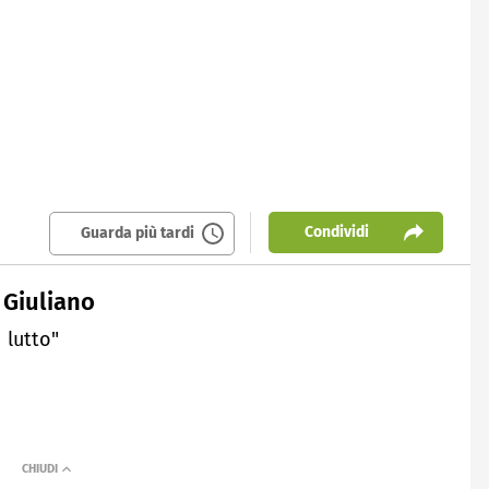
Condividi
Guarda più tardi
i Giuliano
 lutto"