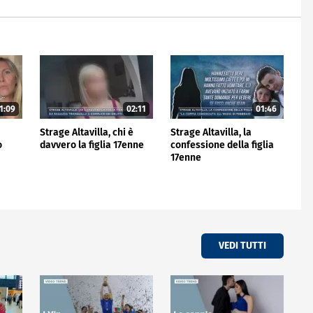
1:09
02:11
01:46
Strage Altavilla, chi è
Strage Altavilla, la
o
davvero la figlia 17enne
confessione della figlia
17enne
VEDI TUTTI