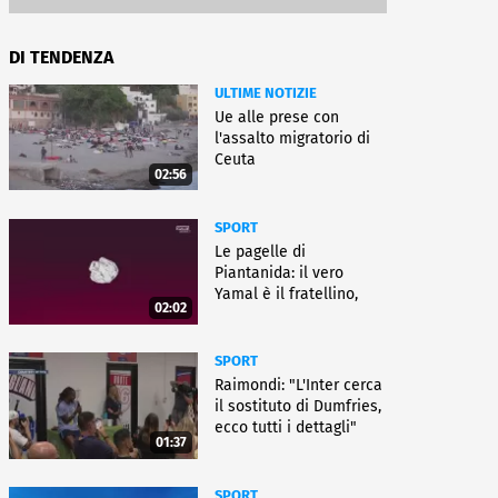
DI TENDENZA
ULTIME NOTIZIE
Ue alle prese con
l'assalto migratorio di
Ceuta
02:56
SPORT
Le pagelle di
Piantanida: il vero
Yamal è il fratellino,
02:02
Paredes cambia sport
SPORT
Raimondi: "L'Inter cerca
il sostituto di Dumfries,
ecco tutti i dettagli"
01:37
SPORT