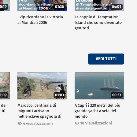
5:19
01:36
04:01
o
I Vip ricordano la vittoria
Le coppie di Temptation
ai Mondiali 2006
Island che sono diventate
genitori
VEDI TUTTI
1:09
01:03
00:33
o de
Marocco, centinaia di
A Capri i 220 metri del più
e 10
migranti arrivano
grande yacht a vela del
nell'enclave spagnola di
mondo
Ceuta
18 visualizzazioni
4 visualizzazioni