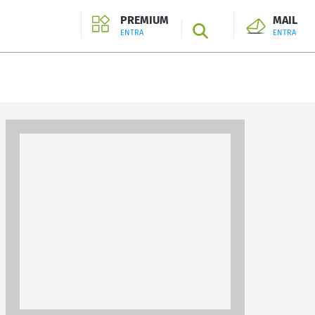
PREMIUM
MAIL
SEARCH
ENTRA
ENTRA
ENTRA