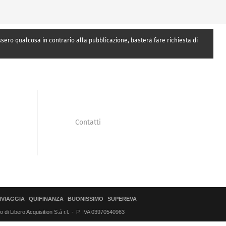
essero qualcosa in contrario alla pubblicazione, basterà fare richiesta di
Contatti
IVIAGGIA
QUIFINANZA
BUONISSIMO
SUPEREVA
di Libero Acquisition S.á r.l.
P. IVA 03970540963