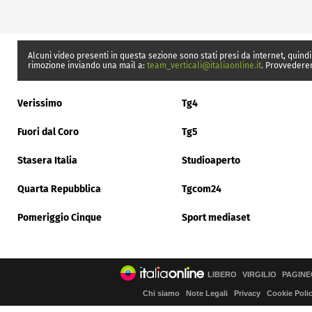
Alcuni video presenti in questa sezione sono stati presi da internet, quindi
rimozione inviando una mail a:
team_verticali@italiaonline.it
. Provvedere
Verissimo
Tg4
Fuori dal Coro
Tg5
Stasera Italia
Studioaperto
Quarta Repubblica
Tgcom24
Pomeriggio Cinque
Sport mediaset
LIBERO
VIRGILIO
PAGINE
Chi siamo
Note Legali
Privacy
Cookie Poli