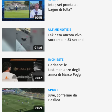
Inter, sei pronta al
bagno di folla?
00:51
ULTIME NOTIZIE
Fakir era ancora vivo
soccorso in 33 secondi
01:46
INCHIESTE
Garlasco: le
testimonianze degli
amici di Marco Poggi
05:47
SPORT
Juve, conferme da
Basilea
01:29