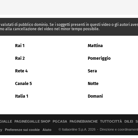
 valutati di pubblico dominio. Se i soggetti presenti in questi video o gli autori av
mo alla cancellazione del video nel minor tempo possibile.
Rai 1
Mattina
Rai 2
Pomeriggio
Rete 4
Sera
Canale 5
Notte
Italia 1
Domani
GIALLE
PAGINEGIALLE SHOP
PGCASA
PAGINEBIANCHE
TUTTOCITTÀ
DILEI
S
© Italiaonline S.p.A. 2026
Direzione e coordinamento 
cy
Preferenze sui cookie
Aiuto