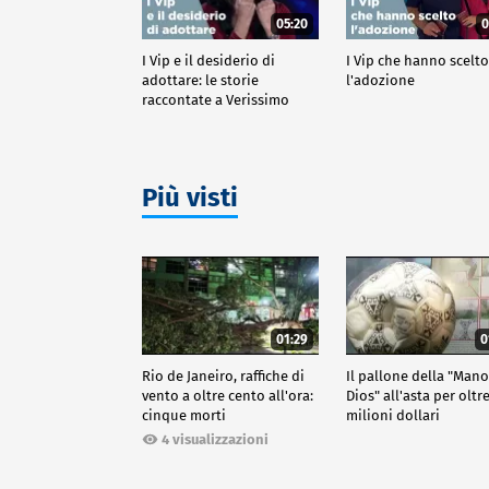
05:20
0
I Vip e il desiderio di
I Vip che hanno scelt
adottare: le storie
l'adozione
raccontate a Verissimo
Più visti
01:29
0
Rio de Janeiro, raffiche di
Il pallone della "Man
vento a oltre cento all'ora:
Dios" all'asta per oltr
cinque morti
milioni dollari
4 visualizzazioni