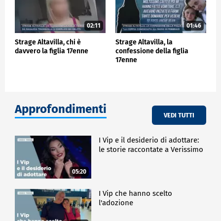
02:11
01:46
Strage Altavilla, chi è
Strage Altavilla, la
davvero la figlia 17enne
confessione della figlia
17enne
Approfondimenti
VEDI TUTTI
I Vip e il desiderio di adottare:
le storie raccontate a Verissimo
05:20
I Vip che hanno scelto
l'adozione