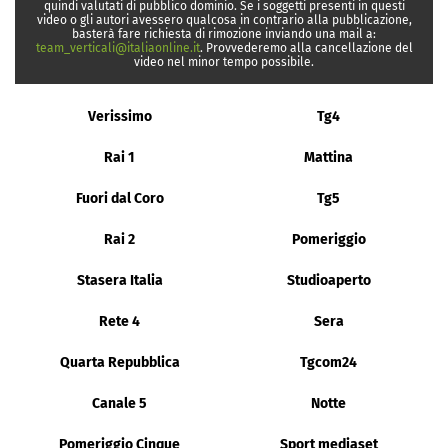
quindi valutati di pubblico dominio. Se i soggetti presenti in questi
video o gli autori avessero qualcosa in contrario alla pubblicazione,
basterà fare richiesta di rimozione inviando una mail a:
team_verticali@italiaonline.it
. Provvederemo alla cancellazione del
video nel minor tempo possibile.
Verissimo
Tg4
Rai 1
Mattina
Fuori dal Coro
Tg5
Rai 2
Pomeriggio
Stasera Italia
Studioaperto
Rete 4
Sera
Quarta Repubblica
Tgcom24
Canale 5
Notte
Pomeriggio Cinque
Sport mediaset