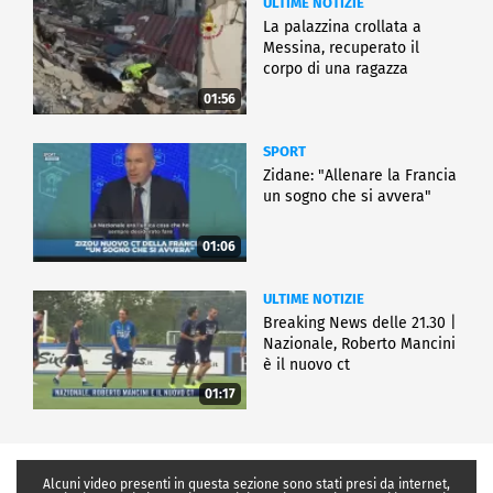
ULTIME NOTIZIE
La palazzina crollata a
Messina, recuperato il
corpo di una ragazza
01:56
SPORT
Zidane: "Allenare la Francia
un sogno che si avvera"
01:06
ULTIME NOTIZIE
Breaking News delle 21.30 |
Nazionale, Roberto Mancini
è il nuovo ct
01:17
Alcuni video presenti in questa sezione sono stati presi da internet,