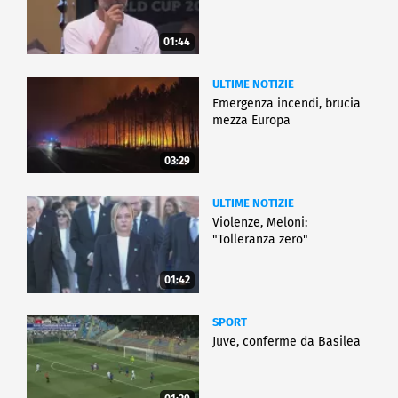
01:44
ULTIME NOTIZIE
Emergenza incendi, brucia
mezza Europa
03:29
ULTIME NOTIZIE
Violenze, Meloni:
"Tolleranza zero"
01:42
SPORT
Juve, conferme da Basilea