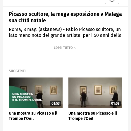
Picasso scultore, la mega esposizione a Malaga
sua città natale
Roma, 8 mag. (askanews) - Pablo Picasso scultore, un
lato meno noto del grande artista: per i 50 anni della
scomparsa del maestro cubista apre a Malaga in
Spagna, sua città natale, una mostra dal titolo
appunto "Picasso scultore, Materia e corpo" che
raccoglie 61 statue grandi e piccole realizzate fra il
1909 e il 1964. L'esposizione sarà aperta fino al 10
settembre nella città andalusa.
SUGGERITI
CRONACA
01:53
01:53
Una mostra su Picasso e il
Una mostra su Picasso e il
Trompe l'Oeil
Trompe l'Oeil