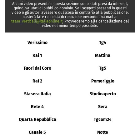
Alcuni video presenti in questa sezione sono stati presi da internet,
quindi valutati di pubblico dominio. Se i soggetti presenti in questi
video o gli autori avessero qualcosa in contrario alla pubblicazione,
basterà fare richiesta di rimozione inviando una mail a:
team_verticali@italiaonline.it
. Provvederemo alla cancellazione del
video nel minor tempo possibile.
Verissimo
Tg4
Rai 1
Mattina
Fuori dal Coro
Tg5
Rai 2
Pomeriggio
Stasera Italia
Studioaperto
Rete 4
Sera
Quarta Repubblica
Tgcom24
Canale 5
Notte