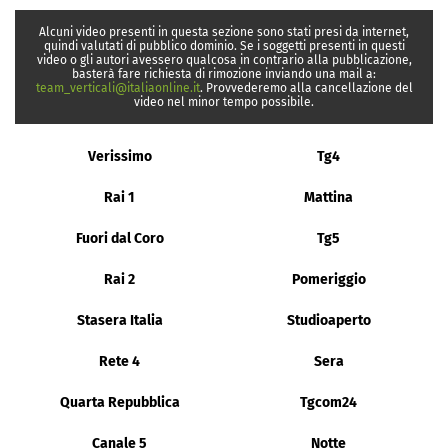
Alcuni video presenti in questa sezione sono stati presi da internet,
quindi valutati di pubblico dominio. Se i soggetti presenti in questi
video o gli autori avessero qualcosa in contrario alla pubblicazione,
basterà fare richiesta di rimozione inviando una mail a:
team_verticali@italiaonline.it
. Provvederemo alla cancellazione del
video nel minor tempo possibile.
Verissimo
Tg4
Rai 1
Mattina
Fuori dal Coro
Tg5
Rai 2
Pomeriggio
Stasera Italia
Studioaperto
Rete 4
Sera
Quarta Repubblica
Tgcom24
Canale 5
Notte