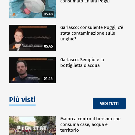
consumato Chiara Poggi
05:48
Garlasco: consulente Poggi, c'è
stata contaminazione sulle
unghie?
05:45
Garlasco: Sempio e la
bottiglietta d'acqua
01:44
Più visti
VEDI TUTTI
Maiorca contro il turismo che
consuma case, acqua e
territorio