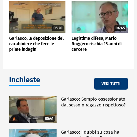
05:20
04:45
Garlasco, la deposizione del
Legittima difesa, Mario
carabiniere che fece le
Roggero rischia 15 anni di
prime indagini
carcere
Inchieste
VEDI TUTTI
Garlasco: Sempio ossessionato
dal sesso o ragazzo rispettoso?
05:41
Garlasco: i dubbi su cosa ha