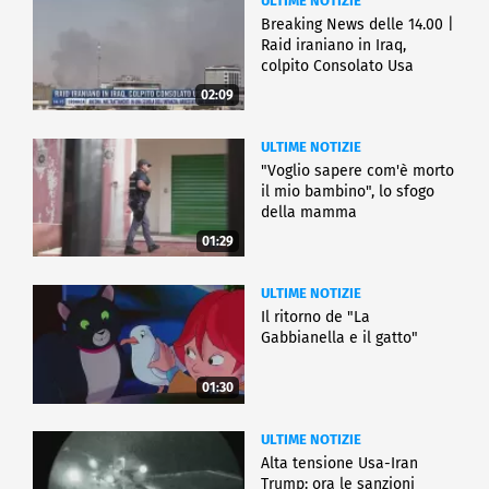
ULTIME NOTIZIE
Breaking News delle 14.00 |
Raid iraniano in Iraq,
colpito Consolato Usa
02:09
ULTIME NOTIZIE
"Voglio sapere com'è morto
il mio bambino", lo sfogo
della mamma
01:29
ULTIME NOTIZIE
Il ritorno de "La
Gabbianella e il gatto"
01:30
ULTIME NOTIZIE
Alta tensione Usa-Iran
Trump: ora le sanzioni