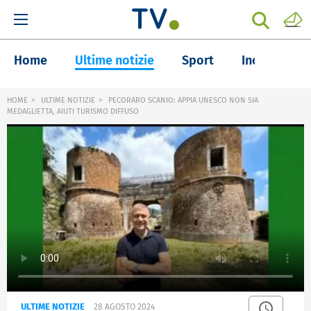
Home
Ultime notizie
Sport
Inchieste
HOME
ULTIME NOTIZIE
PECORARO SCANIO: APPIA UNESCO NON SIA
MEDAGLIETTA, AIUTI TURISMO DIFFUSO
ULTIME NOTIZIE
28 AGOSTO 2024