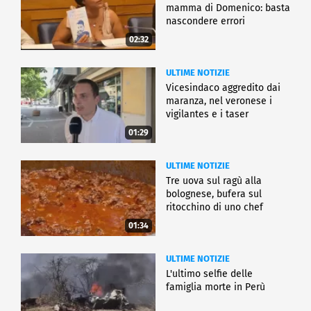
mamma di Domenico: basta
nascondere errori
02:32
ULTIME NOTIZIE
Vicesindaco aggredito dai
maranza, nel veronese i
vigilantes e i taser
01:29
ULTIME NOTIZIE
Tre uova sul ragù alla
bolognese, bufera sul
ritocchino di uno chef
catalano
01:34
ULTIME NOTIZIE
L'ultimo selfie delle
famiglia morte in Perù