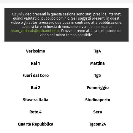
Alcuni video presenti in questa sezione sono stati presi da internet,
quindi valutati di pubblico dominio. Se i soggetti presenti in questi
video o gli autori avessero qualcosa in contrario alla pubblicazione,
basterà fare richiesta di rimozione inviando una mail a:
team_verticali@italiaonline.it
. Provvederemo alla cancellazione del
video nel minor tempo possibile.
Verissimo
Tg4
Rai 1
Mattina
Fuori dal Coro
Tg5
Rai 2
Pomeriggio
Stasera Italia
Studioaperto
Rete 4
Sera
Quarta Repubblica
Tgcom24