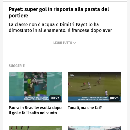
Payet: super gol in risposta alla parata del
portiere
La classe non è acqua e Dimitri Payet lo ha
dimostrato in allenamento. Il francese dopo aver
visto il suo tiro parato ha umiliato il portiere con una
splendida rabona.
MEDIASET
SPORTMEDIASET
SUGGERITI
00:27
00:25
Paura in Brasile: esulta dopo
Tonali, ma che fai?
il gol e fa il salto nel vuoto