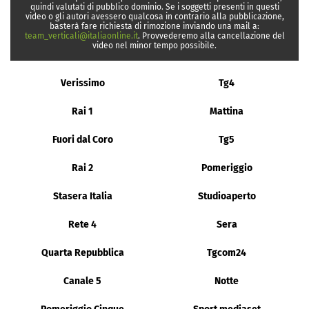
quindi valutati di pubblico dominio. Se i soggetti presenti in questi
video o gli autori avessero qualcosa in contrario alla pubblicazione,
basterà fare richiesta di rimozione inviando una mail a:
team_verticali@italiaonline.it
. Provvederemo alla cancellazione del
video nel minor tempo possibile.
Verissimo
Tg4
Rai 1
Mattina
Fuori dal Coro
Tg5
Rai 2
Pomeriggio
Stasera Italia
Studioaperto
Rete 4
Sera
Quarta Repubblica
Tgcom24
Canale 5
Notte