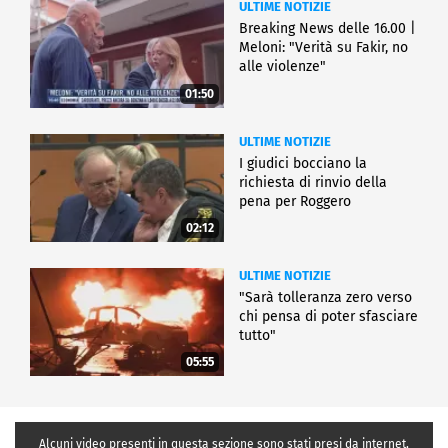
ULTIME NOTIZIE
Breaking News delle 16.00 |
Meloni: "Verità su Fakir, no
alle violenze"
01:50
ULTIME NOTIZIE
I giudici bocciano la
richiesta di rinvio della
pena per Roggero
02:12
ULTIME NOTIZIE
"Sarà tolleranza zero verso
chi pensa di poter sfasciare
tutto"
05:55
Alcuni video presenti in questa sezione sono stati presi da internet,