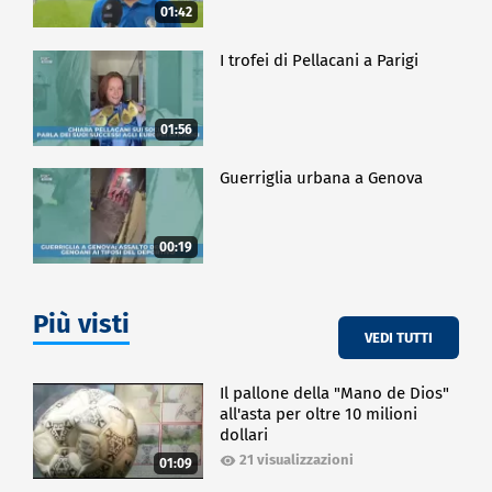
01:42
I trofei di Pellacani a Parigi
01:56
Guerriglia urbana a Genova
00:19
Più visti
VEDI TUTTI
Il pallone della "Mano de Dios"
all'asta per oltre 10 milioni
dollari
21 visualizzazioni
01:09