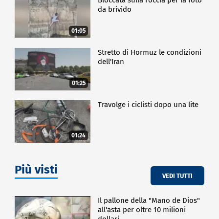
da brivido
E, tra i Paesi verso i quali Parma Food Valley esporta,
Francia e Germania sono stabilmente ai primi due
posti, ma la crescita maggiore nell'ultimo anno è
01:05
stata fatta registrare dagli Stati Uniti d'America.
Dato ancora più significativo alla luce di una
Stretto di Hormuz le condizioni
situazione geopolitica complessa e minacciata
dell'Iran
anche dal ritorno dei dazi.
01:25
CRONACA
Travolge i ciclisti dopo una lite
01:24
Più visti
VEDI TUTTI
Il pallone della "Mano de Dios"
all'asta per oltre 10 milioni