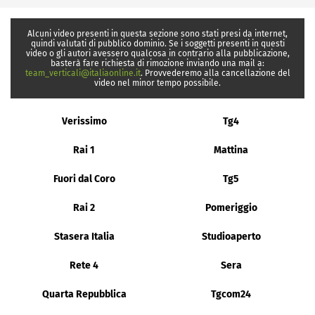
Alcuni video presenti in questa sezione sono stati presi da internet,
quindi valutati di pubblico dominio. Se i soggetti presenti in questi
video o gli autori avessero qualcosa in contrario alla pubblicazione,
basterà fare richiesta di rimozione inviando una mail a:
team_verticali@italiaonline.it
. Provvederemo alla cancellazione del
video nel minor tempo possibile.
Verissimo
Tg4
Rai 1
Mattina
Fuori dal Coro
Tg5
Rai 2
Pomeriggio
Stasera Italia
Studioaperto
Rete 4
Sera
Quarta Repubblica
Tgcom24