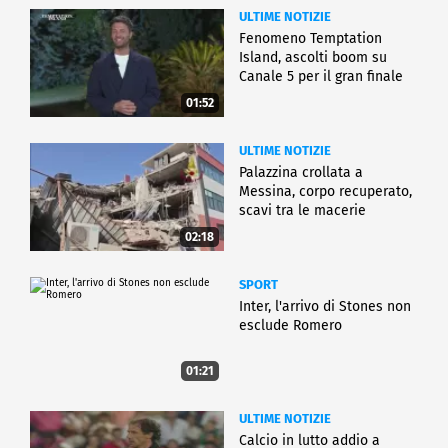
ULTIME NOTIZIE
Fenomeno Temptation
Island, ascolti boom su
Canale 5 per il gran finale
01:52
ULTIME NOTIZIE
Palazzina crollata a
Messina, corpo recuperato,
scavi tra le macerie
02:18
SPORT
Inter, l'arrivo di Stones non
esclude Romero
01:21
ULTIME NOTIZIE
Calcio in lutto addio a