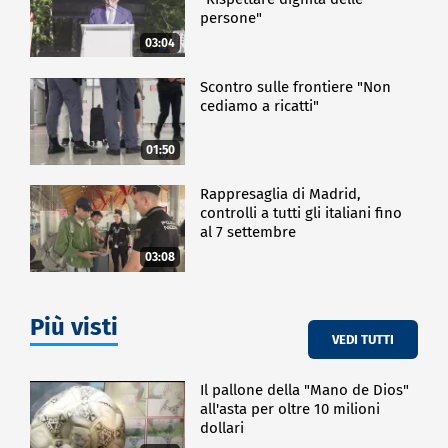
persone"
03:04
Scontro sulle frontiere "Non
cediamo a ricatti"
01:50
Rappresaglia di Madrid,
controlli a tutti gli italiani fino
al 7 settembre
03:08
Più visti
VEDI TUTTI
Il pallone della "Mano de Dios"
all'asta per oltre 10 milioni
dollari