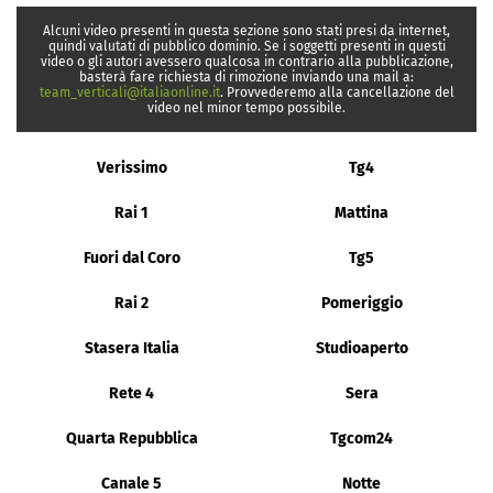
Alcuni video presenti in questa sezione sono stati presi da internet,
quindi valutati di pubblico dominio. Se i soggetti presenti in questi
video o gli autori avessero qualcosa in contrario alla pubblicazione,
basterà fare richiesta di rimozione inviando una mail a:
team_verticali@italiaonline.it
. Provvederemo alla cancellazione del
video nel minor tempo possibile.
Verissimo
Tg4
Rai 1
Mattina
Fuori dal Coro
Tg5
Rai 2
Pomeriggio
Stasera Italia
Studioaperto
Rete 4
Sera
Quarta Repubblica
Tgcom24
Canale 5
Notte