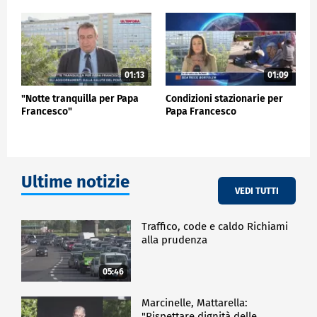
ESTERI
01:13
01:09
"Notte tranquilla per Papa
Condizioni stazionarie per
Francesco"
Papa Francesco
Ultime notizie
VEDI TUTTI
Traffico, code e caldo Richiami
alla prudenza
05:46
Marcinelle, Mattarella:
"Rispettare dignità delle