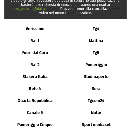
video o gli autori avessero qualcosa in contrario alla pubblicazione,
basterà fare richiesta di rimozione inviando una mail a:
team_verticali@italiaonline.it
. Provvederemo alla cancellazione del
video nel minor tempo possibile.
Verissimo
Tg4
Rai 1
Mattina
Fuori dal Coro
Tg5
Rai 2
Pomeriggio
Stasera Italia
Studioaperto
Rete 4
Sera
Quarta Repubblica
Tgcom24
Canale 5
Notte
Pomeriggio Cinque
Sport mediaset