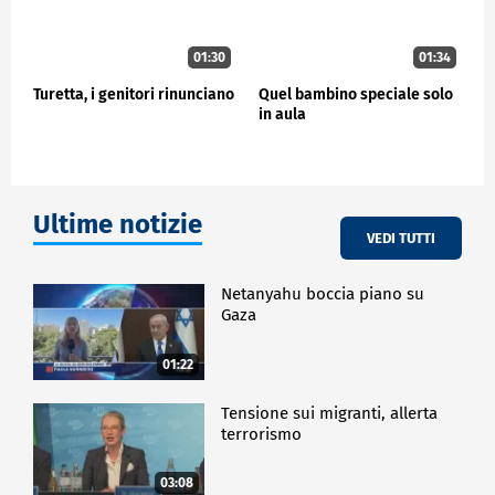
01:30
01:34
Turetta, i genitori rinunciano
Quel bambino speciale solo
in aula
Ultime notizie
VEDI TUTTI
Netanyahu boccia piano su
Gaza
01:22
Tensione sui migranti, allerta
terrorismo
03:08