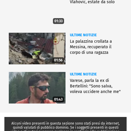
Vlahovic, estate da solo
01:33
ULTIME NOTIZIE
La palazzina crollata a
Messina, recuperato il
corpo di una ragazza
01:56
ULTIME NOTIZIE
Varese, parla la ex di
Bertellini: "Sono salva,
voleva uccidere anche me"
01:43
Alcuni video presenti in questa sezione sono stati presi da internet,
quindi valutati di pubblico dominio. Se i soggetti presenti in questi