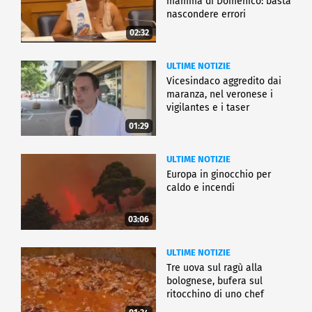
mamma di Domenico: basta
nascondere errori
02:32
ULTIME NOTIZIE
Vicesindaco aggredito dai
maranza, nel veronese i
vigilantes e i taser
01:29
ULTIME NOTIZIE
Europa in ginocchio per
caldo e incendi
03:06
ULTIME NOTIZIE
Tre uova sul ragù alla
bolognese, bufera sul
ritocchino di uno chef
catalano