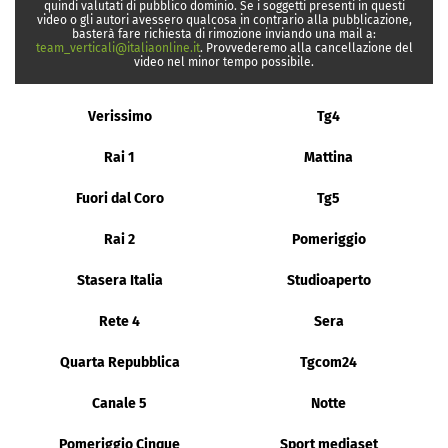
quindi valutati di pubblico dominio. Se i soggetti presenti in questi
video o gli autori avessero qualcosa in contrario alla pubblicazione,
basterà fare richiesta di rimozione inviando una mail a:
team_verticali@italiaonline.it
. Provvederemo alla cancellazione del
video nel minor tempo possibile.
Verissimo
Tg4
Rai 1
Mattina
Fuori dal Coro
Tg5
Rai 2
Pomeriggio
Stasera Italia
Studioaperto
Rete 4
Sera
Quarta Repubblica
Tgcom24
Canale 5
Notte
Pomeriggio Cinque
Sport mediaset