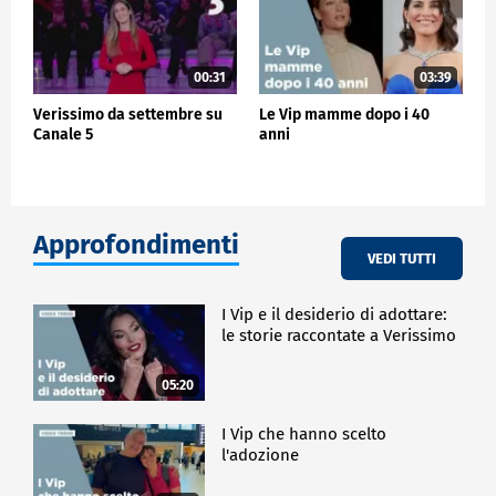
00:31
03:39
Verissimo da settembre su
Le Vip mamme dopo i 40
Canale 5
anni
Approfondimenti
VEDI TUTTI
I Vip e il desiderio di adottare:
le storie raccontate a Verissimo
05:20
I Vip che hanno scelto
l'adozione