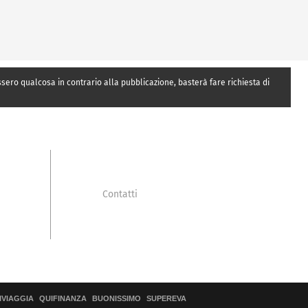
essero qualcosa in contrario alla pubblicazione, basterà fare richiesta di
Contatti
IVIAGGIA
QUIFINANZA
BUONISSIMO
SUPEREVA