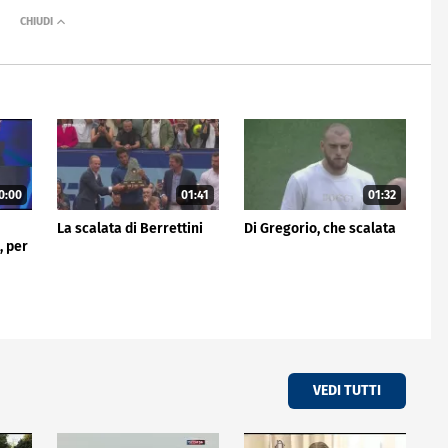
0:00
01:41
01:32
La scalata di Berrettini
Di Gregorio, che scalata
, per
VEDI TUTTI