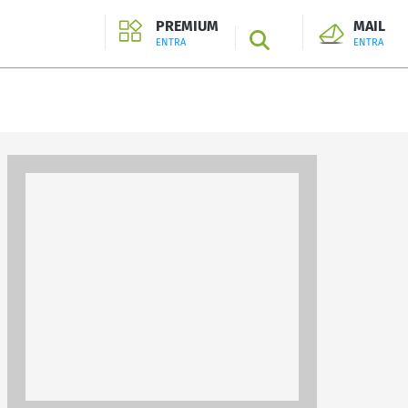
PREMIUM
MAIL
SEARCH
ENTRA
ENTRA
ENTRA