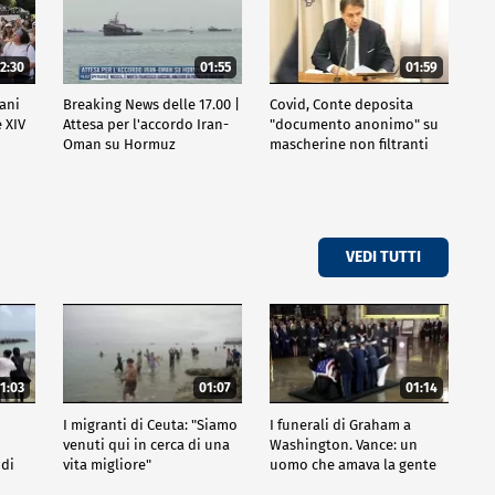
2:30
01:55
01:59
vani
Breaking News delle 17.00 |
Covid, Conte deposita
 XIV
Attesa per l'accordo Iran-
"documento anonimo" su
Oman su Hormuz
mascherine non filtranti
VEDI TUTTI
1:03
01:07
01:14
I migranti di Ceuta: "Siamo
I funerali di Graham a
venuti qui in cerca di una
Washington. Vance: un
 di
vita migliore"
uomo che amava la gente