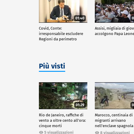
01:40
0
Covid, Conte:
Assisi, migliaia di gio
irresponsabile escludere
accolgono Papa Leone
Regioni da perimetro
indagine
Più visti
01:29
0
Rio de Janeiro, raffiche di
Marocco, centinaia di
vento a oltre cento all'ora:
migranti arrivano
cinque morti
nell'enclave spagnola
Ceuta
5 visualizzazioni
8 visualizzazioni