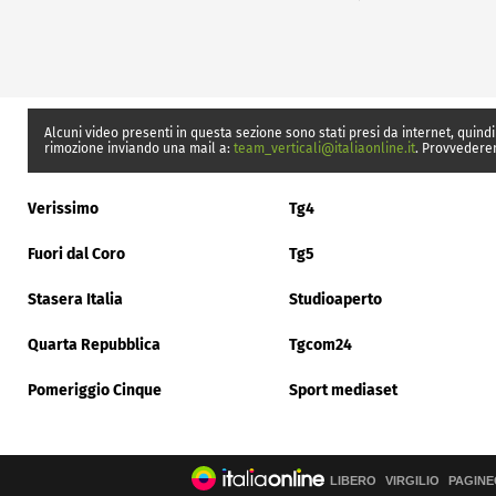
Alcuni video presenti in questa sezione sono stati presi da internet, quindi
rimozione inviando una mail a:
team_verticali@italiaonline.it
. Provvedere
Verissimo
Tg4
Fuori dal Coro
Tg5
Stasera Italia
Studioaperto
Quarta Repubblica
Tgcom24
Pomeriggio Cinque
Sport mediaset
LIBERO
VIRGILIO
PAGINE