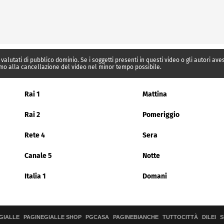
 valutati di pubblico dominio. Se i soggetti presenti in questi video o gli autori av
mo alla cancellazione del video nel minor tempo possibile.
Rai 1
Mattina
Rai 2
Pomeriggio
Rete 4
Sera
Canale 5
Notte
Italia 1
Domani
GIALLE
PAGINEGIALLE SHOP
PGCASA
PAGINEBIANCHE
TUTTOCITTÀ
DILEI
S