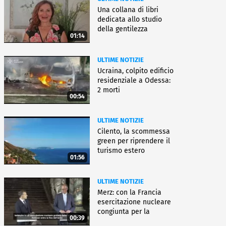
Una collana di libri
dedicata allo studio
della gentilezza
01:14
ULTIME NOTIZIE
Ucraina, colpito edificio
residenziale a Odessa:
2 morti
00:54
ULTIME NOTIZIE
Cilento, la scommessa
green per riprendere il
turismo estero
01:56
ULTIME NOTIZIE
Merz: con la Francia
esercitazione nucleare
congiunta per la
00:39
deterrenza