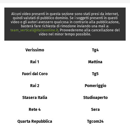
Alcuni video presenti in questa sezione sono stati presi da internet,
quindi valutati di pubblico dominio. Se i soggetti presenti in questi
video o gli autori avessero qualcosa in contrario alla pubblicazione,
basterà fare richiesta di rimozione inviando una mail a:
team_verticali@italiaonline.it
. Provvederemo alla cancellazione del
video nel minor tempo possibile.
Verissimo
Tg4
Rai 1
Mattina
Fuori dal Coro
Tg5
Rai 2
Pomeriggio
Stasera Italia
Studioaperto
Rete 4
Sera
Quarta Repubblica
Tgcom24