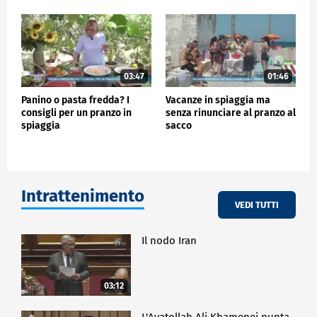
03:47
01:46
Panino o pasta fredda? I
Vacanze in spiaggia ma
consigli per un pranzo in
senza rinunciare al pranzo al
spiaggia
sacco
Intrattenimento
VEDI TUTTI
Il nodo Iran
03:12
L'Ayatollah Ali Khamenei punta