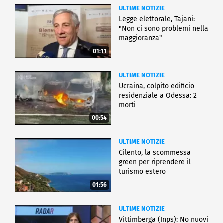
ULTIME NOTIZIE
Legge elettorale, Tajani:
"Non ci sono problemi nella
maggioranza"
01:11
ULTIME NOTIZIE
Ucraina, colpito edificio
residenziale a Odessa: 2
morti
00:54
ULTIME NOTIZIE
Cilento, la scommessa
green per riprendere il
turismo estero
01:56
ULTIME NOTIZIE
Vittimberga (Inps): No nuovi