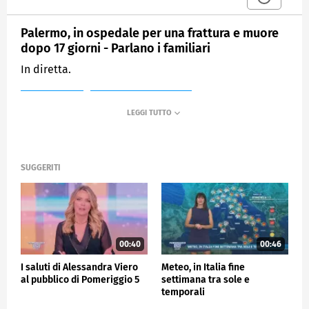
Palermo, in ospedale per una frattura e muore
dopo 17 giorni - Parlano i familiari
In diretta.
MEDIASET
POMERIGGIO CINQUE
SUGGERITI
00:40
00:46
I saluti di Alessandra Viero
Meteo, in Italia fine
al pubblico di Pomeriggio 5
settimana tra sole e
temporali