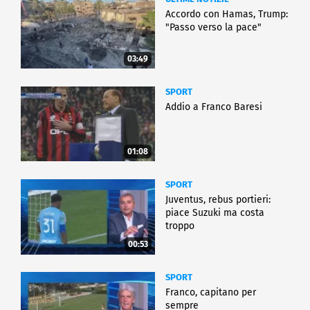
Accordo con Hamas, Trump:
"Passo verso la pace"
03:49
SPORT
Addio a Franco Baresi
01:08
SPORT
Juventus, rebus portieri:
piace Suzuki ma costa
troppo
00:53
SPORT
Franco, capitano per
sempre