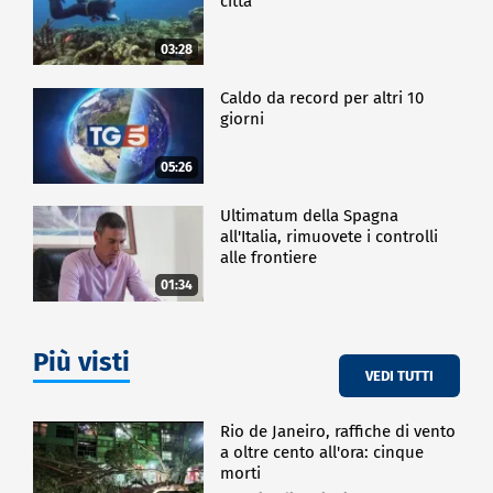
città
03:28
Caldo da record per altri 10
giorni
05:26
Ultimatum della Spagna
all'Italia, rimuovete i controlli
alle frontiere
01:34
Più visti
VEDI TUTTI
Rio de Janeiro, raffiche di vento
a oltre cento all'ora: cinque
morti