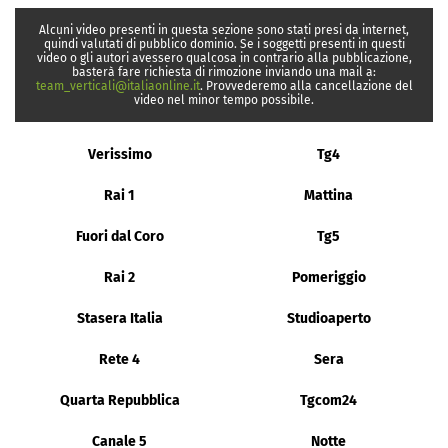
Alcuni video presenti in questa sezione sono stati presi da internet,
quindi valutati di pubblico dominio. Se i soggetti presenti in questi
video o gli autori avessero qualcosa in contrario alla pubblicazione,
basterà fare richiesta di rimozione inviando una mail a:
team_verticali@italiaonline.it
. Provvederemo alla cancellazione del
video nel minor tempo possibile.
Verissimo
Tg4
Rai 1
Mattina
Fuori dal Coro
Tg5
Rai 2
Pomeriggio
Stasera Italia
Studioaperto
Rete 4
Sera
Quarta Repubblica
Tgcom24
Canale 5
Notte