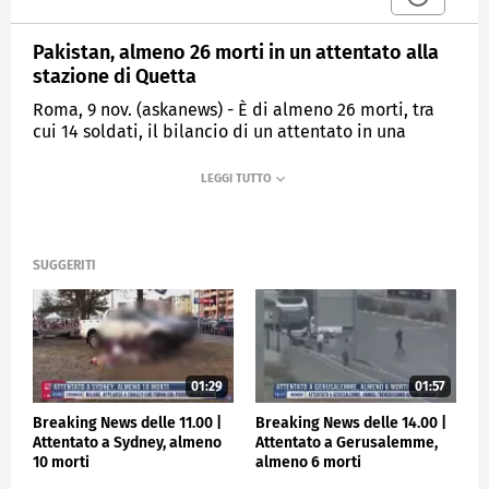
Pakistan, almeno 26 morti in un attentato alla
stazione di Quetta
Roma, 9 nov. (askanews) - È di almeno 26 morti, tra
cui 14 soldati, il bilancio di un attentato in una
stazione ferroviaria nella provincia Sud-occidentale
del Balochistan, in Pakistan.
Un portavoce dell'ospedale ha aggiunto che sono
stati feriti anche 46 membri delle forze di sicurezza
e 14 civili.
SUGGERITI
L'attentato è stato rivendicato dai separatisti
pakistani. L'esplosione ha colpito i passeggeri in
attesa su un binario della principale stazione del
capoluogo Quetta.
01:29
01:57
ESTERI
Breaking News delle 11.00 |
Breaking News delle 14.00 |
Attentato a Sydney, almeno
Attentato a Gerusalemme,
10 morti
almeno 6 morti