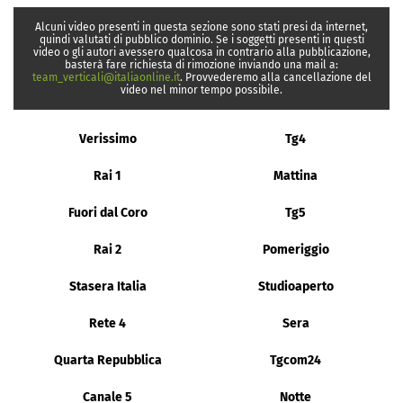
Alcuni video presenti in questa sezione sono stati presi da internet,
quindi valutati di pubblico dominio. Se i soggetti presenti in questi
video o gli autori avessero qualcosa in contrario alla pubblicazione,
basterà fare richiesta di rimozione inviando una mail a:
team_verticali@italiaonline.it
. Provvederemo alla cancellazione del
video nel minor tempo possibile.
Verissimo
Tg4
Rai 1
Mattina
Fuori dal Coro
Tg5
Rai 2
Pomeriggio
Stasera Italia
Studioaperto
Rete 4
Sera
Quarta Repubblica
Tgcom24
Canale 5
Notte