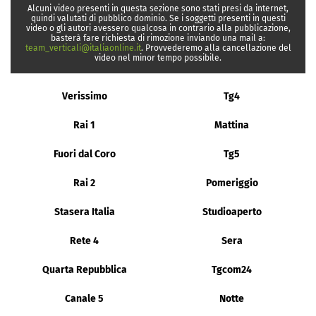
Alcuni video presenti in questa sezione sono stati presi da internet,
quindi valutati di pubblico dominio. Se i soggetti presenti in questi
video o gli autori avessero qualcosa in contrario alla pubblicazione,
basterà fare richiesta di rimozione inviando una mail a:
team_verticali@italiaonline.it
. Provvederemo alla cancellazione del
video nel minor tempo possibile.
Verissimo
Tg4
Rai 1
Mattina
Fuori dal Coro
Tg5
Rai 2
Pomeriggio
Stasera Italia
Studioaperto
Rete 4
Sera
Quarta Repubblica
Tgcom24
Canale 5
Notte