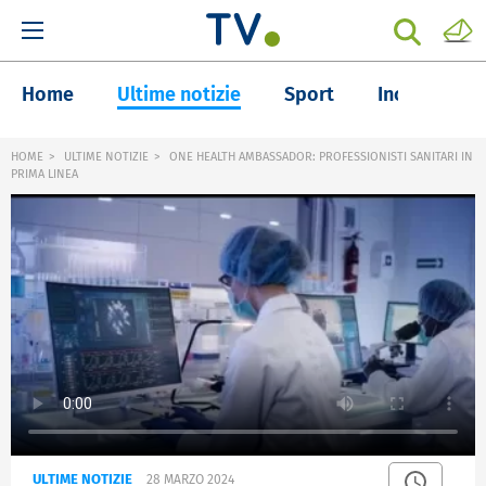
Home
Ultime notizie
Sport
Inchieste
HOME
ULTIME NOTIZIE
ONE HEALTH AMBASSADOR: PROFESSIONISTI SANITARI IN
PRIMA LINEA
ULTIME NOTIZIE
28 MARZO 2024