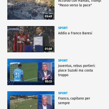
Accordo con Hamas, Trump:
"Passo verso la pace"
03:49
SPORT
Addio a Franco Baresi
01:08
SPORT
Juventus, rebus portieri:
piace Suzuki ma costa
troppo
00:53
SPORT
Franco, capitano per
sempre