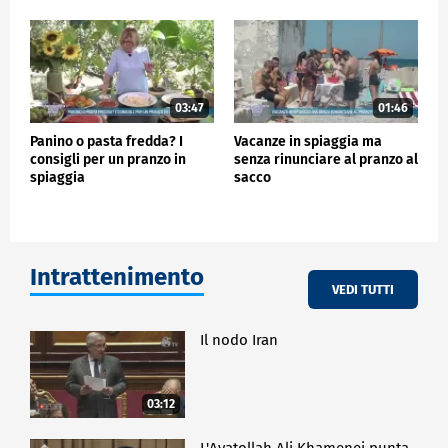
03:47
01:46
Panino o pasta fredda? I
Vacanze in spiaggia ma
consigli per un pranzo in
senza rinunciare al pranzo al
spiaggia
sacco
Intrattenimento
VEDI TUTTI
Il nodo Iran
03:12
L'Ayatollah Ali Khamenei punta