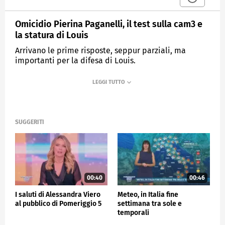
Omicidio Pierina Paganelli, il test sulla cam3 e
la statura di Louis
Arrivano le prime risposte, seppur parziali, ma
importanti per la difesa di Louis.
MEDIASET
POMERIGGIO CINQUE
SUGGERITI
00:40
00:46
I saluti di Alessandra Viero
Meteo, in Italia fine
al pubblico di Pomeriggio 5
settimana tra sole e
temporali