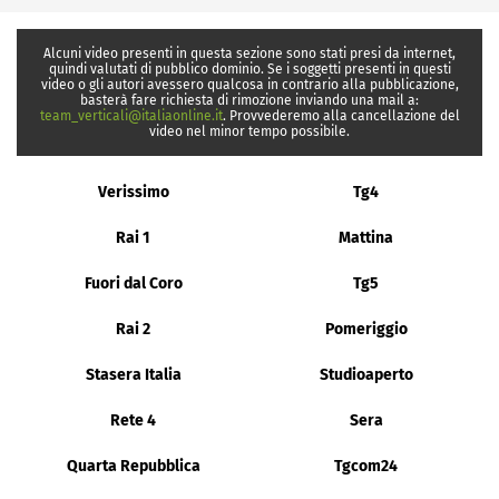
Alcuni video presenti in questa sezione sono stati presi da internet,
quindi valutati di pubblico dominio. Se i soggetti presenti in questi
video o gli autori avessero qualcosa in contrario alla pubblicazione,
basterà fare richiesta di rimozione inviando una mail a:
team_verticali@italiaonline.it
. Provvederemo alla cancellazione del
video nel minor tempo possibile.
Verissimo
Tg4
Rai 1
Mattina
Fuori dal Coro
Tg5
Rai 2
Pomeriggio
Stasera Italia
Studioaperto
Rete 4
Sera
Quarta Repubblica
Tgcom24