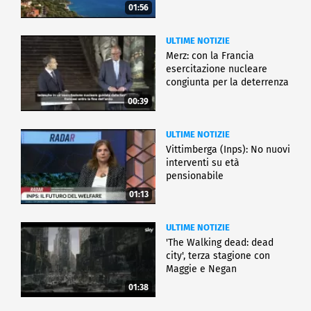
01:56
ULTIME NOTIZIE
Merz: con la Francia
esercitazione nucleare
congiunta per la deterrenza
00:39
ULTIME NOTIZIE
Vittimberga (Inps): No nuovi
interventi su età
pensionabile
01:13
ULTIME NOTIZIE
'The Walking dead: dead
city', terza stagione con
Maggie e Negan
01:38