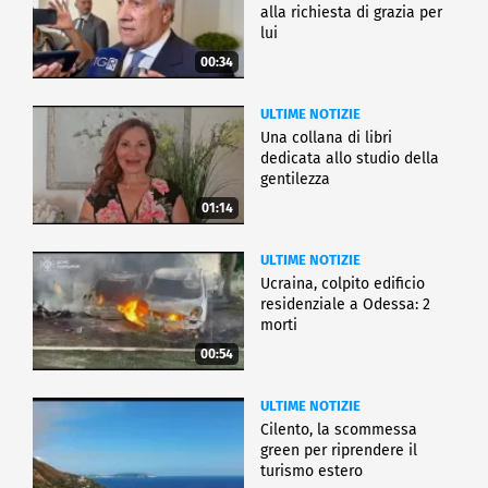
alla richiesta di grazia per
lui
00:34
ULTIME NOTIZIE
Una collana di libri
dedicata allo studio della
gentilezza
01:14
ULTIME NOTIZIE
Ucraina, colpito edificio
residenziale a Odessa: 2
morti
00:54
ULTIME NOTIZIE
Cilento, la scommessa
green per riprendere il
turismo estero