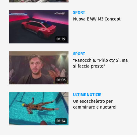
SPORT
Nuova BMW M3 Concept
01:39
SPORT
"Ranocchia: "Pirlo ct? Sì, ma
si faccia presto"
01:05
ULTIME NOTIZIE
Un esoscheletro per
camminare e nuotare!
01:34