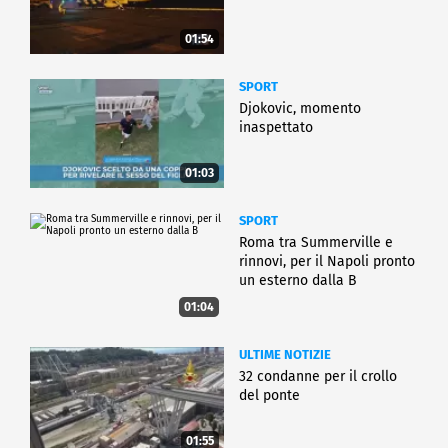
01:54
SPORT
Djokovic, momento
inaspettato
01:03
SPORT
Roma tra Summerville e
rinnovi, per il Napoli pronto
un esterno dalla B
01:04
ULTIME NOTIZIE
32 condanne per il crollo
del ponte
01:55