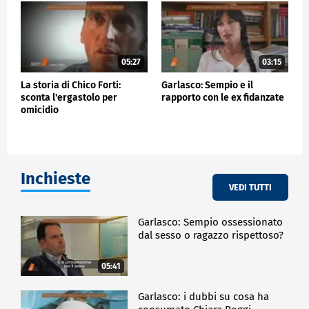
05:27
03:15
La storia di Chico Forti:
Garlasco: Sempio e il
sconta l'ergastolo per
rapporto con le ex fidanzate
omicidio
Inchieste
VEDI TUTTI
Garlasco: Sempio ossessionato
dal sesso o ragazzo rispettoso?
05:41
Garlasco: i dubbi su cosa ha