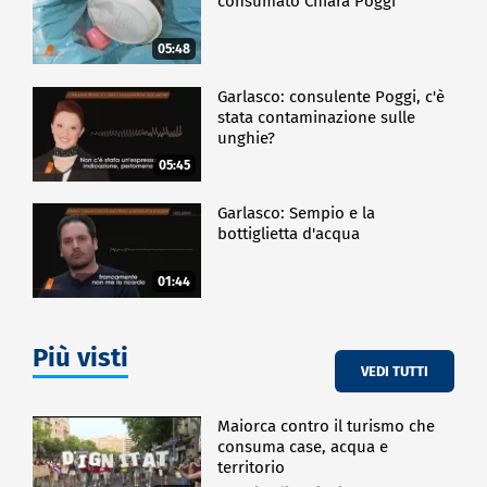
consumato Chiara Poggi
05:48
Garlasco: consulente Poggi, c'è
stata contaminazione sulle
unghie?
05:45
Garlasco: Sempio e la
bottiglietta d'acqua
01:44
Più visti
VEDI TUTTI
Maiorca contro il turismo che
consuma case, acqua e
territorio