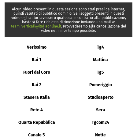
Alcuni video presenti in questa sezione sono stati presi da internet,
quindi valutati di pubblico dominio. Se i soggetti presenti in questi
video o gli autori avessero qualcosa in contrario alla pubblicazione,
basterà fare richiesta di rimozione inviando una mail a:
team_verticali@italiaonline.it
. Provvederemo alla cancellazione del
video nel minor tempo possibile.
Verissimo
Tg4
Rai 1
Mattina
Fuori dal Coro
Tg5
Rai 2
Pomeriggio
Stasera Italia
Studioaperto
Rete 4
Sera
Quarta Repubblica
Tgcom24
Canale 5
Notte