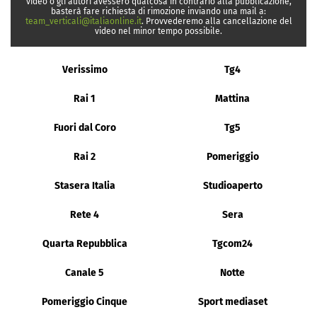
video o gli autori avessero qualcosa in contrario alla pubblicazione,
basterà fare richiesta di rimozione inviando una mail a:
team_verticali@italiaonline.it
. Provvederemo alla cancellazione del
video nel minor tempo possibile.
Verissimo
Tg4
Rai 1
Mattina
Fuori dal Coro
Tg5
Rai 2
Pomeriggio
Stasera Italia
Studioaperto
Rete 4
Sera
Quarta Repubblica
Tgcom24
Canale 5
Notte
Pomeriggio Cinque
Sport mediaset