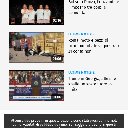
Bolzano Danza, l'orizzonte e
l'impegno tra corpi e
comunità
02:16
ULTIME NOTIZIE
Roma, moto e pezzi di
ricambio rubati: sequestrati
21 container
01:06
ULTIME NOTIZIE
Trump in Georgia, alle sue
spalle un sostenitore lo
imita
01:06
Alcuni video presenti in questa sezione sono stati presi da internet,
quindi valutati di pubblico dominio. Se i soggetti presenti in questi