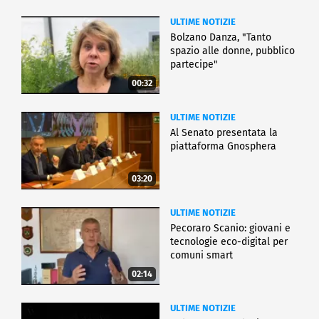
ULTIME NOTIZIE
Bolzano Danza, "Tanto
spazio alle donne, pubblico
partecipe"
00:32
ULTIME NOTIZIE
Al Senato presentata la
piattaforma Gnosphera
03:20
ULTIME NOTIZIE
Pecoraro Scanio: giovani e
tecnologie eco-digital per
comuni smart
02:14
ULTIME NOTIZIE