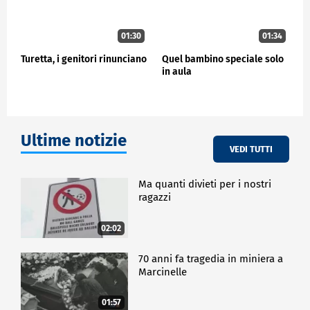
01:30
01:34
Turetta, i genitori rinunciano
Quel bambino speciale solo
in aula
Ultime notizie
VEDI TUTTI
Ma quanti divieti per i nostri
ragazzi
02:02
70 anni fa tragedia in miniera a
Marcinelle
01:57