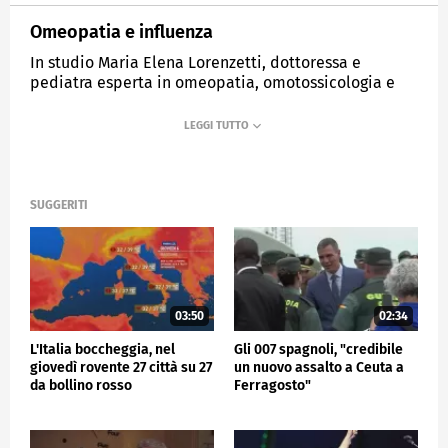
Omeopatia e influenza
In studio Maria Elena Lorenzetti, dottoressa e
pediatra esperta in omeopatia, omotossicologia e
medicina integrata
MEDIASET
TG4
SUGGERITI
03:50
02:34
L'Italia boccheggia, nel
Gli 007 spagnoli, "credibile
giovedì rovente 27 città su 27
un nuovo assalto a Ceuta a
da bollino rosso
Ferragosto"