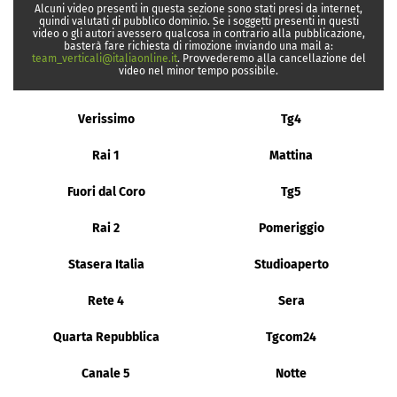
Alcuni video presenti in questa sezione sono stati presi da internet,
quindi valutati di pubblico dominio. Se i soggetti presenti in questi
video o gli autori avessero qualcosa in contrario alla pubblicazione,
basterà fare richiesta di rimozione inviando una mail a:
team_verticali@italiaonline.it
. Provvederemo alla cancellazione del
video nel minor tempo possibile.
Verissimo
Tg4
Rai 1
Mattina
Fuori dal Coro
Tg5
Rai 2
Pomeriggio
Stasera Italia
Studioaperto
Rete 4
Sera
Quarta Repubblica
Tgcom24
Canale 5
Notte