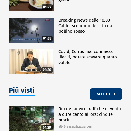
01:22
Breaking News delle 18.00 |
Caldo, scendono le città da
bollino rosso
01:55
Covid, Conte: mai commessi
illeciti, potete scavare quanto
volete
01:20
Più visti
VEDI TUTTI
Rio de Janeiro, raffiche di vento
a oltre cento all'ora: cinque
morti
5 visualizzazioni
01:29