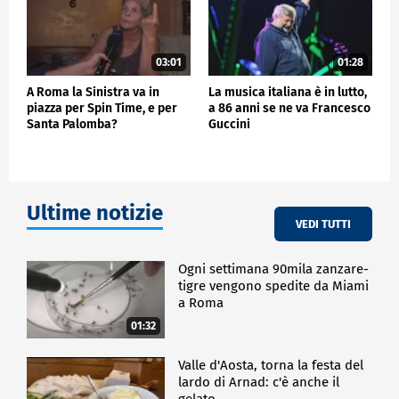
03:01
01:28
A Roma la Sinistra va in
La musica italiana è in lutto,
piazza per Spin Time, e per
a 86 anni se ne va Francesco
Santa Palomba?
Guccini
Ultime notizie
VEDI TUTTI
Ogni settimana 90mila zanzare-
tigre vengono spedite da Miami
a Roma
01:32
Valle d'Aosta, torna la festa del
lardo di Arnad: c'è anche il
gelato