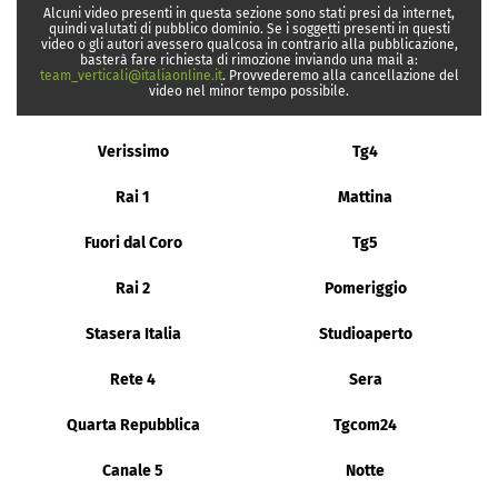
Alcuni video presenti in questa sezione sono stati presi da internet,
quindi valutati di pubblico dominio. Se i soggetti presenti in questi
video o gli autori avessero qualcosa in contrario alla pubblicazione,
basterà fare richiesta di rimozione inviando una mail a:
team_verticali@italiaonline.it
. Provvederemo alla cancellazione del
video nel minor tempo possibile.
Verissimo
Tg4
Rai 1
Mattina
Fuori dal Coro
Tg5
Rai 2
Pomeriggio
Stasera Italia
Studioaperto
Rete 4
Sera
Quarta Repubblica
Tgcom24
Canale 5
Notte