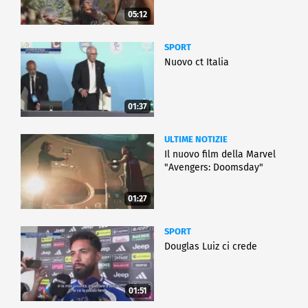
05:12
SPORT
Nuovo ct Italia
01:37
ULTIME NOTIZIE
Il nuovo film della Marvel
"Avengers: Doomsday"
01:27
SPORT
Douglas Luiz ci crede
01:51