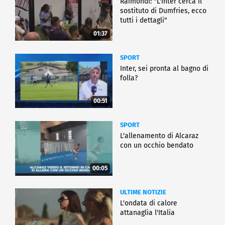
Raimondi: "L'Inter cerca il
sostituto di Dumfries, ecco
tutti i dettagli"
01:37
SPORT
Inter, sei pronta al bagno di
folla?
00:51
SPORT
L'allenamento di Alcaraz
con un occhio bendato
00:05
ULTIME NOTIZIE
L'ondata di calore
attanaglia l'Italia