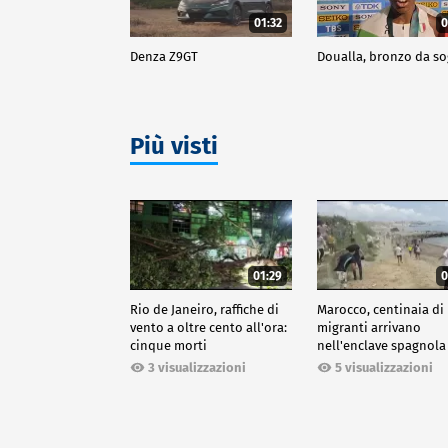
01:32
0
Denza Z9GT
Doualla, bronzo da s
Più visti
01:29
0
Rio de Janeiro, raffiche di
Marocco, centinaia di
vento a oltre cento all'ora:
migranti arrivano
cinque morti
nell'enclave spagnola
Ceuta
3 visualizzazioni
5 visualizzazioni