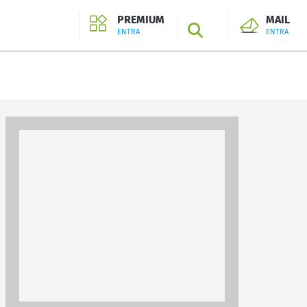
PREMIUM
MAIL
SEARCH
ENTRA
ENTRA
ENTRA