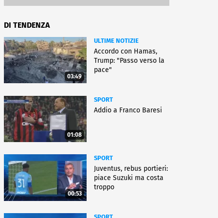
DI TENDENZA
ULTIME NOTIZIE
Accordo con Hamas,
Trump: "Passo verso la
pace"
03:49
SPORT
Addio a Franco Baresi
01:08
SPORT
Juventus, rebus portieri:
piace Suzuki ma costa
troppo
00:53
SPORT