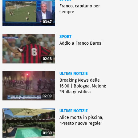
Franco, capitano per
sempre
03:47
SPORT
Addio a Franco Baresi
02:18
ULTIME NOTIZIE
Breaking News delle
16.00 | Bologna, Meloni:
"Nulla giustifica
02:09
violenza"
ULTIME NOTIZIE
Alice morta in piscina,
"Presto nuove regole"
01:30