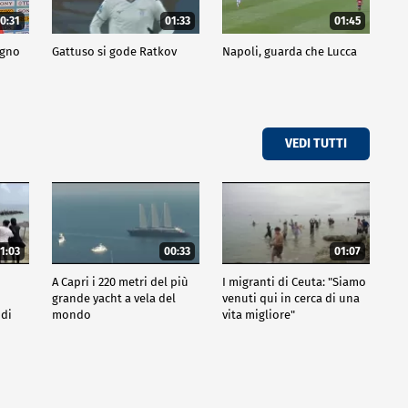
0:31
01:33
01:45
ogno
Gattuso si gode Ratkov
Napoli, guarda che Lucca
VEDI TUTTI
1:03
00:33
01:07
A Capri i 220 metri del più
I migranti di Ceuta: "Siamo
grande yacht a vela del
venuti qui in cerca di una
 di
mondo
vita migliore"