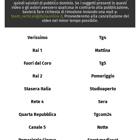
quindi valutati di pubblico dominio. Se i soggetti presenti in questi
video o gli autori avessero qualcosa in contrario alla pubblicazione,
basterà fare richiesta di rimozione inviando una mail a:
team_verticali@italiaonline.it
. Provvederemo alla cancellazione del
video nel minor tempo possibile.
Verissimo
Tg4
Rai 1
Mattina
Fuori dal Coro
Tg5
Rai 2
Pomeriggio
Stasera Italia
Studioaperto
Rete 4
Sera
Quarta Repubblica
Tgcom24
Canale 5
Notte