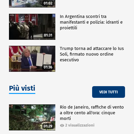
01:02
In Argentina scontri tra
manifestanti e polizia: idranti e
proiettili
01:31
Trump torna ad attaccare lo Ius
Soli, firmato nuovo ordine
esecutivo
01:36
Più visti
VEDI TUTTI
Rio de Janeiro, raffiche di vento
a oltre cento all'ora: cinque
morti
2 visualizzazioni
01:29