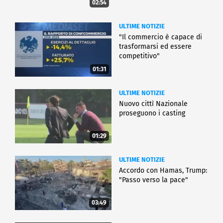
02:54
ULTIME NOTIZIE
"Il commercio è capace di
trasformarsi ed essere
competitivo"
01:31
ULTIME NOTIZIE
Nuovo cittì Nazionale
proseguono i casting
01:29
ULTIME NOTIZIE
Accordo con Hamas, Trump:
"Passo verso la pace"
03:49