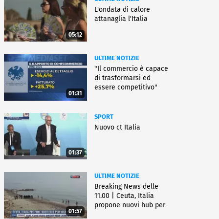
L'ondata di calore
attanaglia l'Italia
05:12
ULTIME NOTIZIE
"Il commercio è capace
di trasformarsi ed
essere competitivo"
01:31
SPORT
Nuovo ct Italia
01:37
ULTIME NOTIZIE
Breaking News delle
11.00 | Ceuta, Italia
propone nuovi hub per
01:57
migranti