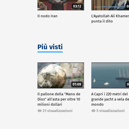
03:12
0
Il nodo Iran
L'Ayatollah Ali Khame
punta il dito
Più visti
01:09
0
Il pallone della "Mano de
A Capri i 220 metri del
Dios" all'asta per oltre 10
grande yacht a vela de
milioni dollari
mondo
21 visualizzazioni
5 visualizzazioni