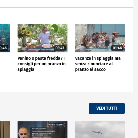
0:46
03:47
01:46
Panino o pasta fredda? I
Vacanze in spiaggia ma
consigli per un pranzo in
senza rinunciare al
spiaggia
pranzo al sacco
VEDI TUTTI