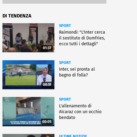
DI TENDENZA
SPORT
Raimondi: "L'Inter cerca
il sostituto di Dumfries,
ecco tutti i dettagli"
01:37
SPORT
Inter, sei pronta al
bagno di folla?
00:51
SPORT
L'allenamento di
Alcaraz con un occhio
bendato
00:05
ULTIME NOTIZIE