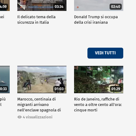
4:59
03:34
02:40
nei
Il delicato tema della
Donald Trump si occupa
sicurezza in Italia
della crisi iraniana
VEDI TUTTI
0:33
01:03
01:29
 più
Marocco, centinaia di
Rio de Janeiro, raffiche di
l
migranti arrivano
vento a oltre cento all'ora:
nell'enclave spagnola di
cinque morti
Ceuta
4 visualizzazioni