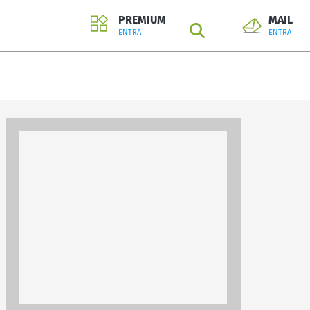
PREMIUM
MAIL
SEARCH
ENTRA
ENTRA
ENTRA