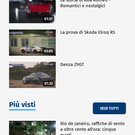
Romantici e nostalgici
01:57
La prova di Skoda Elroq RS
03:05
Denza Z9GT
01:32
Più visti
VEDI TUTTI
Rio de Janeiro, raffiche di vento
a oltre cento all'ora: cinque