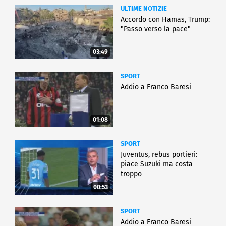
ULTIME NOTIZIE
Accordo con Hamas, Trump:
"Passo verso la pace"
03:49
SPORT
Addio a Franco Baresi
01:08
SPORT
Juventus, rebus portieri:
piace Suzuki ma costa
troppo
00:53
SPORT
Addio a Franco Baresi