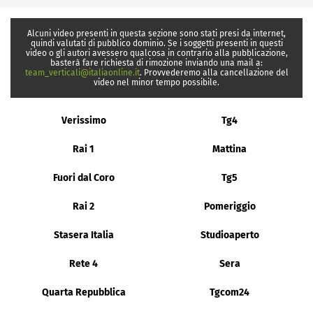
Alcuni video presenti in questa sezione sono stati presi da internet,
quindi valutati di pubblico dominio. Se i soggetti presenti in questi
video o gli autori avessero qualcosa in contrario alla pubblicazione,
basterà fare richiesta di rimozione inviando una mail a:
team_verticali@italiaonline.it
. Provvederemo alla cancellazione del
video nel minor tempo possibile.
Verissimo
Tg4
Rai 1
Mattina
Fuori dal Coro
Tg5
Rai 2
Pomeriggio
Stasera Italia
Studioaperto
Rete 4
Sera
Quarta Repubblica
Tgcom24