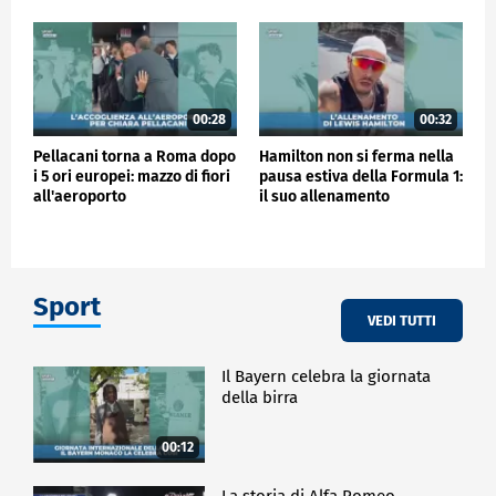
00:28
00:32
Pellacani torna a Roma dopo
Hamilton non si ferma nella
i 5 ori europei: mazzo di fiori
pausa estiva della Formula 1:
all'aeroporto
il suo allenamento
Sport
VEDI TUTTI
Il Bayern celebra la giornata
della birra
00:12
La storia di Alfa Romeo -