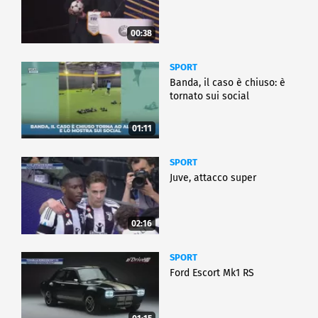
00:38
SPORT
Banda, il caso è chiuso: è
tornato sui social
01:11
SPORT
Juve, attacco super
02:16
SPORT
Ford Escort Mk1 RS