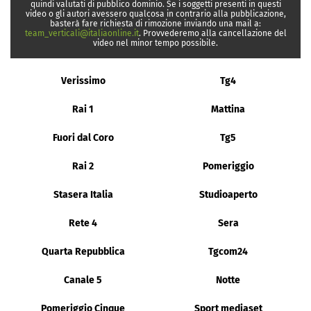
quindi valutati di pubblico dominio. Se i soggetti presenti in questi
video o gli autori avessero qualcosa in contrario alla pubblicazione,
basterà fare richiesta di rimozione inviando una mail a:
team_verticali@italiaonline.it
. Provvederemo alla cancellazione del
video nel minor tempo possibile.
Verissimo
Tg4
Rai 1
Mattina
Fuori dal Coro
Tg5
Rai 2
Pomeriggio
Stasera Italia
Studioaperto
Rete 4
Sera
Quarta Repubblica
Tgcom24
Canale 5
Notte
Pomeriggio Cinque
Sport mediaset