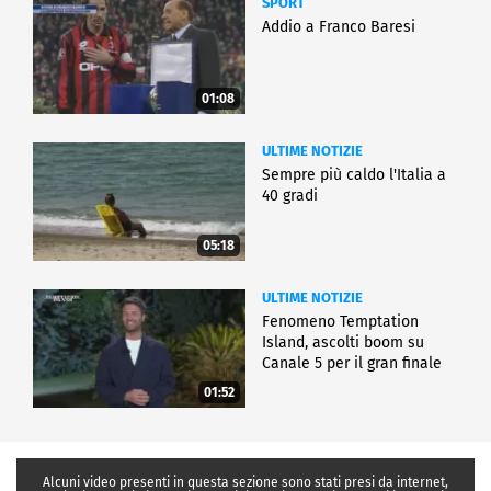
SPORT
Addio a Franco Baresi
01:08
ULTIME NOTIZIE
Sempre più caldo l'Italia a
40 gradi
05:18
ULTIME NOTIZIE
Fenomeno Temptation
Island, ascolti boom su
Canale 5 per il gran finale
01:52
Alcuni video presenti in questa sezione sono stati presi da internet,