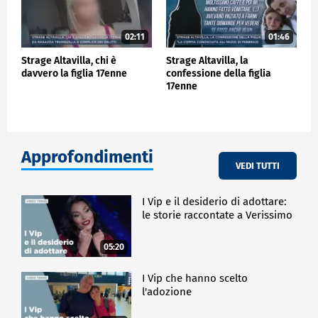
02:11
01:46
Strage Altavilla, chi è
Strage Altavilla, la
davvero la figlia 17enne
confessione della figlia
17enne
Approfondimenti
VEDI TUTTI
I Vip e il desiderio di adottare:
le storie raccontate a Verissimo
05:20
I Vip che hanno scelto
l'adozione