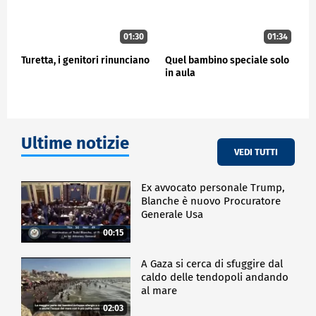
01:30
01:34
Turetta, i genitori rinunciano
Quel bambino speciale solo
in aula
Ultime notizie
VEDI TUTTI
Ex avvocato personale Trump,
Blanche è nuovo Procuratore
Generale Usa
00:15
A Gaza si cerca di sfuggire dal
caldo delle tendopoli andando
al mare
02:03