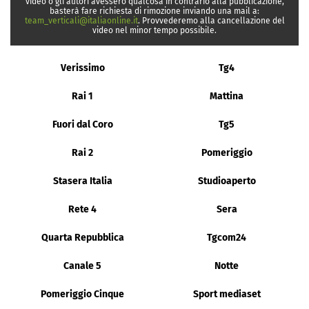
video o gli autori avessero qualcosa in contrario alla pubblicazione,
basterà fare richiesta di rimozione inviando una mail a:
team_verticali@italiaonline.it
. Provvederemo alla cancellazione del
video nel minor tempo possibile.
Verissimo
Tg4
Rai 1
Mattina
Fuori dal Coro
Tg5
Rai 2
Pomeriggio
Stasera Italia
Studioaperto
Rete 4
Sera
Quarta Repubblica
Tgcom24
Canale 5
Notte
Pomeriggio Cinque
Sport mediaset