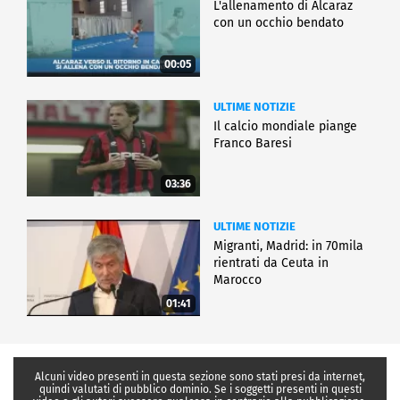
L'allenamento di Alcaraz
con un occhio bendato
00:05
ULTIME NOTIZIE
Il calcio mondiale piange
Franco Baresi
03:36
ULTIME NOTIZIE
Migranti, Madrid: in 70mila
rientrati da Ceuta in
Marocco
01:41
Alcuni video presenti in questa sezione sono stati presi da internet,
quindi valutati di pubblico dominio. Se i soggetti presenti in questi