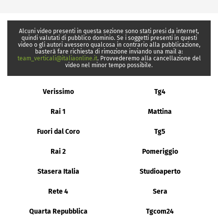
Alcuni video presenti in questa sezione sono stati presi da internet,
quindi valutati di pubblico dominio. Se i soggetti presenti in questi
video o gli autori avessero qualcosa in contrario alla pubblicazione,
basterà fare richiesta di rimozione inviando una mail a:
team_verticali@italiaonline.it
. Provvederemo alla cancellazione del
video nel minor tempo possibile.
Verissimo
Tg4
Rai 1
Mattina
Fuori dal Coro
Tg5
Rai 2
Pomeriggio
Stasera Italia
Studioaperto
Rete 4
Sera
Quarta Repubblica
Tgcom24