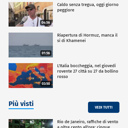
Caldo senza tregua, oggi giorno
peggiore
04:56
Riapertura di Hormuz, manca il
sì di Khamenei
01:56
L'Italia boccheggia, nel giovedì
rovente 27 città su 27 da bollino
rosso
03:50
Più visti
VEDI TUTTI
Rio de Janeiro, raffiche di vento
a oltre cento all'ora: cinque